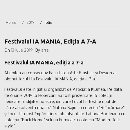
Home
2019
Iulie
Festivalul IA MANIA, Ediția A 7-A
On
13 iulie 2019
By
arte
Festivalul IA MANIA, ediția a 7-a
Al doilea an consecutiv Facultatea Arte Plastice și Design a
obținut locul I la Festivalul IA MANIA, ediția a 7-a.
Festivalul este inițiat și organizat de Asociația Klumea. Pe data
de 6 iunie 2019 la Holercani au fost prezentate 15 colecții
dedicate tradițiilor noastre, din care Locul I a fost ocupat de
către absolventa noastră Natalia Sajin cu colecția “Reîncărnare“
și locul III a fost împărțit între absolventele Tatiana Bordeianu cu
colecția “Back Home” și Irina Furnica cu colecția “Modern folk
style”.