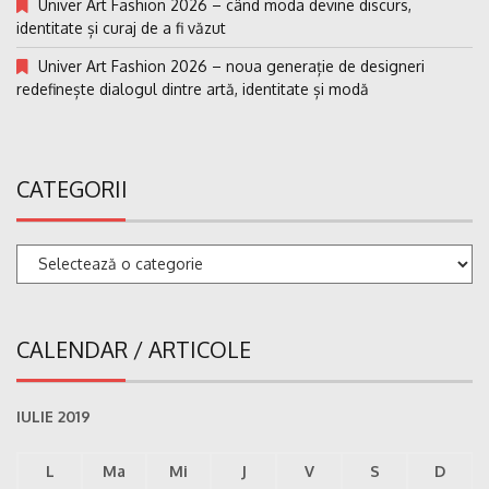
Univer Art Fashion 2026 – când moda devine discurs,
identitate și curaj de a fi văzut
Univer Art Fashion 2026 – noua generație de designeri
redefinește dialogul dintre artă, identitate și modă
CATEGORII
Categorii
CALENDAR / ARTICOLE
IULIE 2019
L
Ma
Mi
J
V
S
D