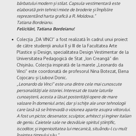
bărbatului modern și stilat. Capsula vestimentară este
elaborată prin tehnici mixte de broderie și împîslire
reprezentând harta grafică a R. Moldova.”
Tatiana Bordeianu.
Felicitări, Tatiana Bordeianu!
Colecția „DA VINCI“ a fost realizată în cadrul unui proiect
de către studenții anului II și III de la Facultatea Arte
Plastice și Design, specialitatea Design Vestimentar de la
Universitatea Pedagogică de Stat „Ion Creangă“ din
Chișinău. Colecția inspirată de la marele ,,Leonardo da
Vinci“ este coordonată de profesorul Nina Botezat, Elena
Cojocaru și Liubovi Donic.
„Leonardo da Vinci“ este una dintre cele mai cunoscute
personalități ale istoriei. Interesat de toate laturile
cunoașterii, acesta a lăsat posterității opere de mare
valoare în domeniul artei, dar și schițe ale unor tehnologii
care lasă să se întrevadă o viziunea aparte asupra viitorului.
A fost un pictor, desenator, sculptor, arhitect și inginer italian
de geniu. Caietele sale ne dezvăluie spiritul științific,
iscoditor, și ingeniozitatea lui mecanică, situându-l cu mult
înaintea timpului său.“