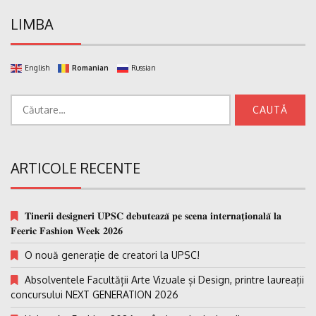
LIMBA
English
Romanian
Russian
Caută
după:
ARTICOLE RECENTE
𝐓𝐢𝐧𝐞𝐫𝐢𝐢 𝐝𝐞𝐬𝐢𝐠𝐧𝐞𝐫𝐢 𝐔𝐏𝐒𝐂 𝐝𝐞𝐛𝐮𝐭𝐞𝐚𝐳𝐚̆ 𝐩𝐞 𝐬𝐜𝐞𝐧𝐚 𝐢𝐧𝐭𝐞𝐫𝐧𝐚𝐭̗𝐢𝐨𝐧𝐚𝐥𝐚̆ 𝐥𝐚
𝐅𝐞𝐞𝐫𝐢𝐜 𝐅𝐚𝐬𝐡𝐢𝐨𝐧 𝐖𝐞𝐞𝐤 𝟐𝟎𝟐𝟔
O nouă generație de creatori la UPSC!
Absolventele Facultății Arte Vizuale și Design, printre laureații
concursului NEXT GENERATION 2026