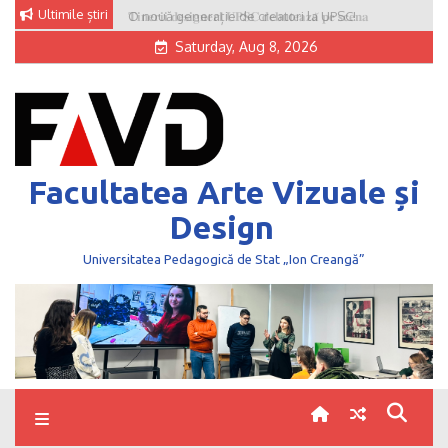
Skip
Ultimile știri
O nouă generație de creatori la UPSC!
to
Saturday, Aug 8, 2026
content
Facultatea Arte Vizuale și
Design
Universitatea Pedagogică de Stat „Ion Creangă”