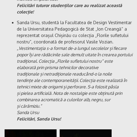
Felicitări tuturor studenților care au realizat această
colecție!
Sanda Ursu, studentă la Facultatea de Design Vestimentar
de la Universitatea Pedagogică de Stat „Ion Creangă“ a
reprezentat orașul Chișinău cu colecția „Florile sufletului
nostru“, coordonată de profesorul Vasile Vozian.
„Vestimentația s-a format de-a lungul secolelor și fiecare
popor își are rădăcinile sale demult uitate în crearea portului
tradițional. Colecția ,,Florile sufletului nostru“ este
elaborată prin prisma tehnicilor decorative
tradiționale și netradiționale readucând-o la noile
tendințe ale contemporaneității. Colecția este realizată în
tehnici mixte de origami și perforare. S-a folosit pâsla
și pielea artificială. Nota de nostalgie este obținută prin
combinarea acromatică a culorilor alb, negru, sur
și cărămiziu.”
Sanda Ursu
Felicitări, Sanda Ursu!