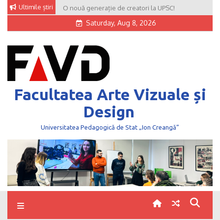
Skip
Ultimile știri
O nouă generație de creatori la UPSC!
to
Saturday, Aug 8, 2026
content
Facultatea Arte Vizuale și
Design
Universitatea Pedagogică de Stat „Ion Creangă”