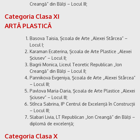
Creangă” din Bălţi – Locul III;
Categoria Clasa XI
ARTĂ PLASTICĂ
Basova Taisia, Școala de Arte „Alexei Stârcea” –
Locul I;
Karaman Ecaterina, Școala de Arte Plastice „Alexei
Șciusev” – Locul II;
Bagrii Monica, Liceul Teoretic Republican „Ion
Creangă” din Bălţi – Locul II;
Pannikova Evgeniya, Școala de Arte „Alexei Stârcea”
– Locul III;
Pavlova Maria-Daria, Școala de Arte Plastice „Alexei
Șciusev” – Locul III;
Stînca Sabrina, IP Centrul de Excelență în Construcții
– Locul III;
Slabari Livia, LT Republican „Ion Creangă” din Bălţi –
diplomă de excelență;
Categoria Clasa X