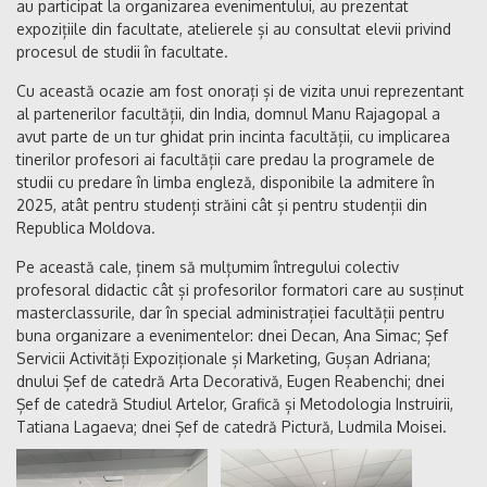
au participat la organizarea evenimentului, au prezentat
expozițiile din facultate, atelierele și au consultat elevii privind
procesul de studii în facultate.
Cu această ocazie am fost onorați și de vizita unui reprezentant
al partenerilor facultății, din India, domnul Manu Rajagopal a
avut parte de un tur ghidat prin incinta facultății, cu implicarea
tinerilor profesori ai facultății care predau la programele de
studii cu predare în limba engleză, disponibile la admitere în
2025, atât pentru studenți străini cât și pentru studenții din
Republica Moldova.
Pe această cale, ținem să mulțumim întregului colectiv
profesoral didactic cât și profesorilor formatori care au susținut
masterclassurile, dar în special administrației facultății pentru
buna organizare a evenimentelor: dnei Decan, Ana Simac; Șef
Servicii Activități Expoziționale și Marketing, Gușan Adriana;
dnului Șef de catedră Arta Decorativă, Eugen Reabenchi; dnei
Șef de catedră Studiul Artelor, Grafică și Metodologia Instruirii,
Tatiana Lagaeva; dnei Șef de catedră Pictură, Ludmila Moisei.