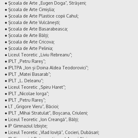
● Școala de Arte „Eugen Doga”, Strășeni;
● Școala de Arte Cimișlia;
● Școala de Arte Plastice copii Cahul;
● Școala de Arte Vulcănești;
● Școala de Arte Basarabeasca;
● Școala de Arte Bălți;
● Școala de Arte Cricova;
● Școala de Arte Pelinia;
● Liceul Teoretic „Liviu Rebreanu”;
● IPLT „Petru Rareș”;
● IPLTPA „Ion și Doina Aldea Teodorovici”;
● IPLT „Matei Basarab”;
● IPLT „L. Deleanu”;
● Liceul Teoretic „Spiru Haret”;
● IPLT ,,Nicolae Iorga”;
● IPLT „Petru Rareș”;
● LT „Grigore Vieru”, Băcioi;
● IPLT „Mihai Stratulat”, Boșcana, Criuleni;
● Liceul Teoretic „Ion Creangă”, Bălți;
● IP Gimnaziul Izbiște;
● Liceul Teoretic „Vlad Ioviță”, Cocieri, Dubăsari;