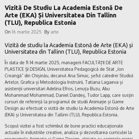
Vizită De Studiu La Academia Estonă De
Arte (EKA) Și Universitatea Din Tallinn
(TLU), Republica Estonia
On
16 martie 2025
By
arte
Vizită de studiu la Academia Estonă de Arte (EKA) și
Universitatea din Tallinn (TLU), Republica Estonia
În data de 11-14 martie 2025, managerii FACULTĂȚII DE ARTE
PLASTICE ȘI DESIGN, Universitatea Pedagogică de Stat „Ion
Creangă” din Chișinău, decanul Ana Simac, șeful catedrei Studiul
Artelor, Grafica și Metodologia Instruirii, Tatiana Lagaeva și
asistenții universitari Adelina Efros, Lenuța Buzu, Abu
Mohammad Mohammad, Daniel Dandeș, Tudor Lapp, care susțin
cursuri de referință la programul de studii Animație și Game
Design au efectuat o vizită de studiu la Academia Estonă de Arte
(EKA) și Universitatea din Tallinn (TLU), Republica Estonia.
Scopul vizitei a fost schimbul de bune practici educaționale
actuale în industriile creative, analiza și dezvoltarea curriculei la
programele Animație și Game Design, aliniate cu cerințele pieței