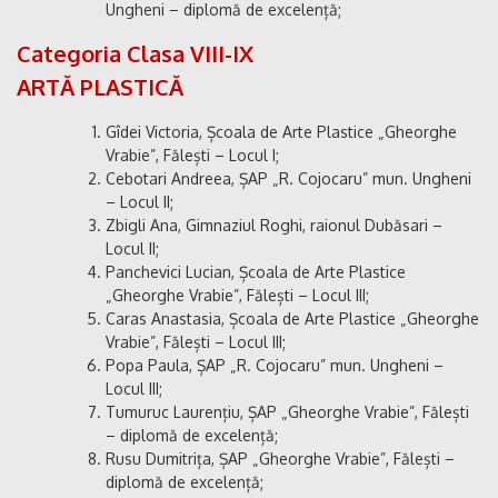
Ungheni – diplomă de excelență;
Categoria Clasa VIII-IX
ARTĂ PLASTICĂ
Gîdei Victoria, Școala de Arte Plastice „Gheorghe
Vrabie”, Fălești – Locul I;
Cebotari Andreea, ȘAP „R. Cojocaru” mun. Ungheni
– Locul II;
Zbigli Ana, Gimnaziul Roghi, raionul Dubăsari –
Locul II;
Panchevici Lucian, Școala de Arte Plastice
„Gheorghe Vrabie”, Fălești – Locul III;
Caras Anastasia, Școala de Arte Plastice „Gheorghe
Vrabie”, Fălești – Locul III;
Popa Paula, ȘAP „R. Cojocaru” mun. Ungheni –
Locul III;
Tumuruc Laurențiu, ȘAP „Gheorghe Vrabie”, Fălești
– diplomă de excelență;
Rusu Dumitrița, ȘAP „Gheorghe Vrabie”, Fălești –
diplomă de excelență;