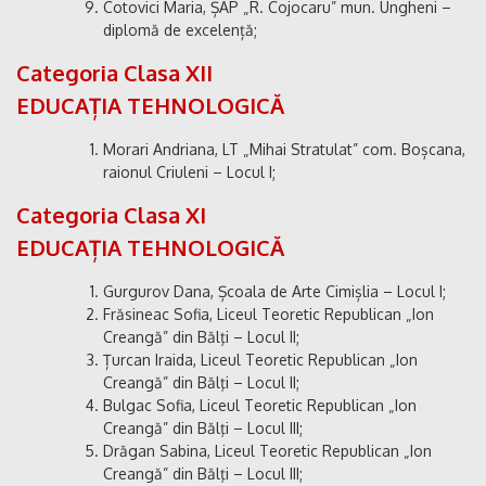
Cotovici Maria, ȘAP „R. Cojocaru” mun. Ungheni –
diplomă de excelență;
Categoria Clasa XII
EDUCAȚIA TEHNOLOGICĂ
Morari Andriana, LT „Mihai Stratulat” com. Boșcana,
raionul Criuleni – Locul I;
Categoria Clasa XI
EDUCAȚIA TEHNOLOGICĂ
Gurgurov Dana, Școala de Arte Cimișlia – Locul I;
Frăsineac Sofia, Liceul Teoretic Republican „Ion
Creangă” din Bălţi – Locul II;
Țurcan Iraida, Liceul Teoretic Republican „Ion
Creangă” din Bălţi – Locul II;
Bulgac Sofia, Liceul Teoretic Republican „Ion
Creangă” din Bălţi – Locul III;
Drăgan Sabina, Liceul Teoretic Republican „Ion
Creangă” din Bălţi – Locul III;