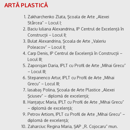
ARTĂ PLASTICĂ
Zakharchenko Zlata, Școala de Arte „Alexei
Stârcea” – Locul I;
Baciu Iuliana Alexandrina, IP Centrul de Excelență în
Construcții – Locul II;
Bulat Alexandrina, Școala de Arte „Valeriu
Poleacov” – Locul II;
Carp Denis, IP Centrul de Excelență în Construcții –
Locul III;
Zaporojan Daria, IPLT cu Profil de Arte „Mihai Grecu”
– Locul III;
Stepanenco Artur, IPLT cu Profil de Arte „Mihai
Grecu” – Locul III;
Iasabaș Polina, Școala de Arte Plastice „Alexei
Șciusev” – diplomă de excelență;
Hanțațuc Maria, IPLT cu Profil de Arte „Mihai Grecu”
– diplomă de excelență;
Petrov Artiom, IPLT cu Profil de Arte „Mihai Grecu” –
diplomă de excelență;
Zaharciuc Regina Maria, ȘAP „R. Cojocaru” mun.