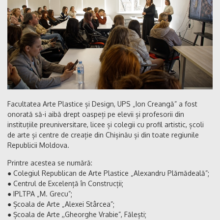
Facultatea Arte Plastice și Design, UPS „Ion Creangă” a fost
onorată să-i aibă drept oaspeți pe elevii și profesorii din
instituțiile preuniversitare, licee și colegii cu profil artistic, școli
de arte și centre de creație din Chișinău și din toate regiunile
Republicii Moldova.
Printre acestea se numără:
● Colegiul Republican de Arte Plastice „Alexandru Plămădeală”;
● Centrul de Excelență în Construcții;
● IPLTPA „M. Grecu”;
● Școala de Arte „Alexei Stârcea”;
● Școala de Arte ,,Gheorghe Vrabie”, Fălești;