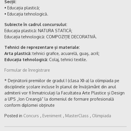
Secții:
• Educația plastică;
• Educația tehnologică.
Subiecte în cadrul concursului:
Educația plastică: NATURA STATICĂ;
Educația tehnologică: COMPOZIȚIE DECORATIVĂ.
Tehnici de reprezentare și materiale:
Arta plastică:
tehnici grafice, acuarelă, guaș, acril;
Educația tehnologică:
Colaj, tehnici textile.
Formular de înregistrare
* Deținătorii premiilor de gradul I (clasa XII-a) la olimpiada pe
disciplinele școlare incluse în planul de învățământ din anul
admiterii vor fi înmatriculați la Facultatea Arte Plastice și Design
a UPS „Ion Creangă” la domeniul de formare profesională
conform diplomei obținute
Posted in
Concurs
,
Eveniment
,
MasterClass
,
Olimpiada