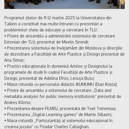
Programul zilelor de 11-12 martie 2025 la Universitatea din
Tallinn a constituit mai multe întruniri cu prezentări a
problemelor cheie de educație și cercetare în TLU:
• Privire de ansamblu a administrării sistemului de cercetare
Estonian din TLU, prezentat de Meelis Sirendi;
• Prezentarea sistemului de învățământ din Moldova și direcțiile
de dezvoltare a Facultății de Arte Plastice și Design prezentat de
Ana Simac;
• Practici educaționale în domeniul Artelor și Designului la
programele de studii în cadrul Facultății de Arte Plastice și
Design, prezentat de Adelina Efros, Lenuța Buzu;
• Masă rotundă cu personalul didactic IKUMUMU (Elari Krista);
• Privire de ansamblu a sistemului de cercetare „Data and
metadata analysis for public memory institutions” prezentat de
Andres Kõnno;
• Prezentarea despre FILMEU, prezentată de Teet Teinemaa;
• Prezentarea „Digital Learning games” de Martin Sillaots;
• Masa rotundă „Particularități al sistemului educațional în
crearea jocului” cu Peadar Charles Callaghan.