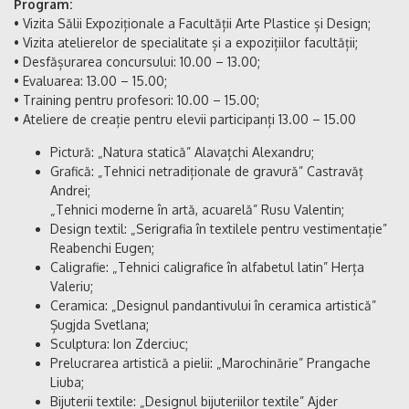
Program:
• Vizita Sălii Expoziționale a Facultății Arte Plastice și Design;
• Vizita atelierelor de specialitate și a expozițiilor facultății;
• Desfășurarea concursului: 10.00 – 13.00;
• Evaluarea: 13.00 – 15.00;
• Training pentru profesori: 10.00 – 15.00;
• Ateliere de creație pentru elevii participanți 13.00 – 15.00
Pictură: „Natura statică” Alavațchi Alexandru;
Grafică: „Tehnici netradiționale de gravură” Castravăț
Andrei;
„Tehnici moderne în artă, acuarelă” Rusu Valentin;
Design textil: „Serigrafia în textilele pentru vestimentație”
Reabenchi Eugen;
Caligrafie: „Tehnici caligrafice în alfabetul latin” Herța
Valeriu;
Ceramica: „Designul pandantivului în ceramica artistică”
Șugjda Svetlana;
Sculptura: Ion Zderciuc;
Prelucrarea artistică a pielii: „Marochinărie” Prangache
Liuba;
Bijuterii textile: „Designul bijuteriilor textile” Ajder