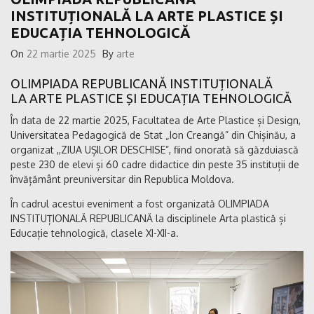
INSTITUȚIONALĂ LA ARTE PLASTICE ȘI
EDUCAȚIA TEHNOLOGICĂ
On
22 martie 2025
By
arte
OLIMPIADA REPUBLICANĂ INSTITUȚIONALĂ
LA ARTE PLASTICE ȘI EDUCAȚIA TEHNOLOGICĂ
În data de 22 martie 2025, Facultatea de Arte Plastice și Design,
Universitatea Pedagogică de Stat „Ion Creangă” din Chișinău
, a
organizat ,,ZIUA UȘILOR DESCHISE”, fiind onorată să găzduiască
peste 230 de elevi și 60 cadre didactice din peste 35 instituții de
învățământ preuniversitar din Republica Moldova.
În cadrul acestui eveniment a fost organizată OLIMPIADA
INSTITUȚIONALĂ REPUBLICANĂ la disciplinele Arta plastică și
Educație tehnologică, clasele XI-XII-a.