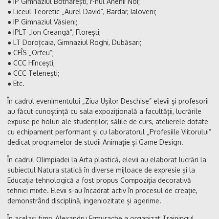
● IP Gimnaziul Botnarești, r-nul Anenii Noi;
● Liceul Teoretic „Aurel David”, Bardar, Ialoveni;
● IP Gimnaziul Văsieni;
● IPLT „Ion Creangă”, Florești;
● LT Doroțcaia, Gimnaziul Roghi, Dubăsari;
● CEÎS „Orfeu”;
● CCC Hîncești;
● CCC Telenești;
● Etc.
În cadrul evenimentului „Ziua Ușilor Deschise” elevii și profesorii
au făcut cunoștință cu sala expozițională a facultății, lucrările
expuse pe holuri ale studenților, sălile de curs, atelierele dotate
cu echipament performant și cu laboratorul „Profesiile Viitorului”
dedicat programelor de studii Animație și Game Design.
În cadrul Olimpiadei la Arta plastică, elevii au elaborat lucrări la
subiectul Natura statică în diverse mijloace de expresie și la
Educația tehnologică a fost propus Compoziția decorativă
tehnici mixte. Elevii s-au încadrat activ în procesul de creație,
demonstrând disciplină, ingeniozitate și agerime.
În același timp, Alexandru Ermurache a organizat Trainingul