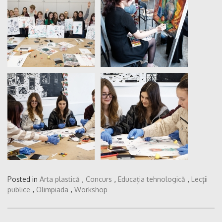
Posted in
Arta plastică
,
Concurs
,
Educația tehnologică
,
Lecții
publice
,
Olimpiada
,
Workshop