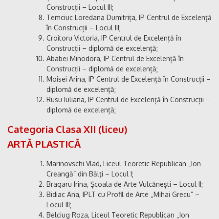
Construcții – Locul III;
Temciuc Loredana Dumitrița, IP Centrul de Excelență
în Construcții – Locul III;
Croitoru Victoria, IP Centrul de Excelență în
Construcții – diplomă de excelență;
Ababei Minodora, IP Centrul de Excelență în
Construcții – diplomă de excelență;
Moisei Arina, IP Centrul de Excelență în Construcții –
diplomă de excelență;
Rusu Iuliana, IP Centrul de Excelență în Construcții –
diplomă de excelență;
Categoria Clasa XII (liceu)
ARTĂ PLASTICĂ
Marinovschi Vlad, Liceul Teoretic Republican „Ion
Creangă” din Bălţi – Locul I;
Bragaru Irina, Școala de Arte Vulcănești – Locul II;
Bidiac Ana, IPLT cu Profil de Arte „Mihai Grecu” –
Locul III;
Belciug Roza, Liceul Teoretic Republican „Ion