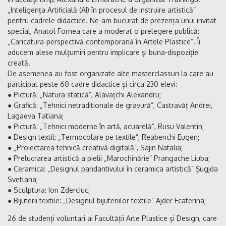
„Inteligența Artificială (AI) în procesul de instruire artistică”
pentru cadrele didactice. Ne-am bucurat de prezența unui invitat
special, Anatol Fornea care a moderat o prelegere publică:
„Caricatura-perspectivă contemporană în Artele Plastice”. Îi
aducem alese mulțumiri pentru implicare și buna-dispoziție
creată.
De asemenea au fost organizate alte masterclassuri la care au
participat peste 60 cadre didactice și circa 230 elevi:
● Pictură: „Natura statică”, Alavațchi Alexandru;
● Grafică: „Tehnici netraditionale de gravură”, Castravăț Andrei,
Lagaeva Tatiana;
● Pictură: „Tehnici moderne în artă, acuarelă”, Rusu Valentin;
● Design textil: „Termocolare pe textile”, Reabenchi Eugen;
● „Proiectarea tehnică creativă digitală”, Sajin Natalia;
● Prelucrarea artistică a pielii „Marochinărie” Prangache Liuba;
● Ceramica: „Designul pandantivului în ceramica artistică” Șugjda
Svetlana;
● Sculptura: Ion Zderciuc;
● Bijuterii textile: „Designul bijuteriilor textile” Ajder Ecaterina;
26 de studenți voluntari ai Facultății Arte Plastice și Design, care