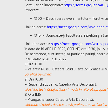
Formular de înregistrare:
https://forms.gle/iarFyAG1
Program:
13:00 – Deschiderea evenimentului – Turul virtual
Link de acces:
https://meet.google.com/wko-phqq-pt
13:15: – „Cunoaște-ți Facultatea: întrebări și răsp
Linkuri de acces:
https://meet.google.com/wst-oujs
În data de 16 APRILIE 2022, OFFLINE, ora 10:30, (bl. 6, s
De asemenea, sunt invitați să participe părinți, cadre di
PROGRAM 16 APRILIE 2022:
1) Ora 10.30
– Valentin Russu, Catedra Studiul artelor, Grafica și M
„Grafica pe umed”
2) Ora 10.30
– Reabenchi Eugeniu, Catedra Arta Decorativă,
„Fashion tech: Colaj artistic- ” moda în viitorul apropia
3) Ora 11.15
– Prangache Liuba, Catedra Arta Decorativă,
„Metode si tehnici de coasere în prelucrarea artistică a 