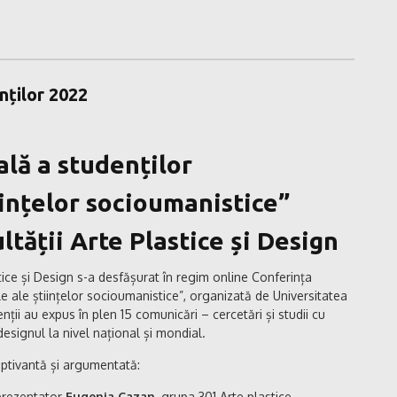
nților 2022
ală a studenților
ințelor socioumanistice”
ltății Arte Plastice și Design
stice și Design s-a desfășurat în regim online Conferința
e ale științelor socioumanistice”, organizată de Universitatea
ii au expus în plen 15 comunicări – cercetări și studii cu
designul la nivel național și mondial.
aptivantă și argumentată:
 prezentator
Eugenia Cazan
, grupa 301 Arte plastice,