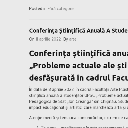
Posted in
Fără categorie
Conferința Științifică Anuală A Stude
On
11 aprilie 2022
By
arte
Conferința științifică anu
„Probleme actuale ale ști
desfășurată în cadrul
Facu
În data de 8 aprilie 2022, în cadrul Facultății Arte Pla
științifică anuală a studenților UPSC „Probleme actual
Pedagogică de Stat „Ion Creangă” din Chișinău. Studenț
impact educațional și artistic, care marchează arta și 
Atenție merită și tematica comunicărilor, extrem de c
Toysmul – manifestarea în arta contemporană
,