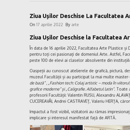
Ziua Ușilor Deschise La Facultatea A
On
17 aprilie 2022
By
arte
Ziua Ușilor Deschise la Facultatea Ar
În data de 16 aprilie 2022, Facultatea Arte Plastice și D
pentru toți cei pasionați de domeniul Arte. Astfel, Facu
peste 100 de elevi ai claselor absolvente din instituțiil
Oaspeții au cunoscut atelierele de grafică, pictură, des
muzeul Facultății și au participat la mai multe master
de bază” , „Fashion tech: Colaj artistic – moda în viitoru
grafice moderne” și „Caligrafie. Alfabetul latin”
. Toate 
profesorii Facultății: Valentin RUSU, Alexandru ALA
CUCEREAVÂI, Andrei CASTRAVEȚ, Valeriu HERȚA, căror
Impactul a fost vizibil, vizitatorii au rămas impresiona
implicare și interesul manifestat față de ARTĂ.