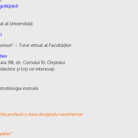
Qjk9KJHh9
 al Universității
i
unsuri” – Turul virtual al Facultăților
-dwv
ala 318, str. Cornului 10, Chișinău)
dactice și toți cei interesați.
etodologia instruirii
t” Noi profesii cu baza designului vestimentar
pielei”