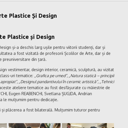
rte Plastice Și Design
te Plastice și Design
esign și-a deschis larg ușile pentru viitorii studenți, dar și
ltatea a fost vizitată de profesorii Școlilor de Arte, dar și de
e preuniversitare din țară.
ign vestimentar, design interior, ceramică, sculptură, au vizitat
-class-uri tematice:
„Grafica pe umed”, „Natura statică – principii
l apropiat”, „Designul pandantivului în ceramic artistică”, „Tehnici
aceste ateliere tematice au fost desfășurate cu măiestrie de
VAȚCHI, Eugen REABENCHI, Svetlana ȘUGJDA, Andrian
a le mulțumim pentru dedicație.
ți și plăcerea a fost bilaterală. Mulțumim tuturor pentru