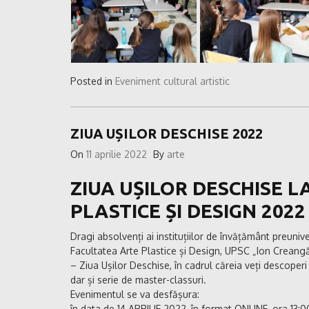
Posted in
Eveniment cultural artistic
ZIUA UȘILOR DESCHISE 2022
On
11 aprilie 2022
By
arte
ZIUA UȘILOR DESCHISE L
PLASTICE ȘI DESIGN 2022
Dragi absolvenți ai instituțiilor de învățământ preunive
Facultatea Arte Plastice și Design, UPSC „Ion Creangă”
– Ziua Ușilor Deschise, în cadrul căreia veți descoperi of
dar și serie de master-classuri.
Evenimentul se va desfășura:
în data de 14 APRILIE 2022, în format ONLINE, ora 13:0