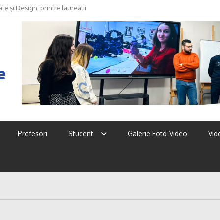
oda devine discurs, identitate și
e
Profesori
Student
Galerie Foto-Video
Vid