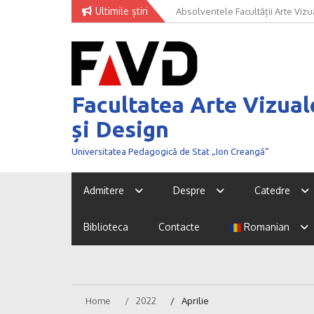
Skip
Ultimile știri
Univer Art Fashion 2026 – când m
to
curaj de a fi văzut
content
Facultatea Arte Vizual
și Design
Universitatea Pedagogică de Stat „Ion Creangă”
Admitere
Despre
Catedre
Biblioteca
Contacte
Romanian
Home
2022
Aprilie