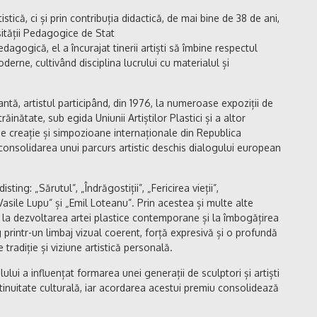
stică, ci și prin contribuția didactică, de mai bine de 38 de ani,
rsității Pedagogice de Stat
edagogică, el a încurajat tinerii artiști să îmbine respectul
erne, cultivând disciplina lucrului cu materialul și
ntă, artistul participând, din 1976, la numeroase expoziții de
ăinătate, sub egida Uniunii Artiștilor Plastici și a altor
 de creație și simpozioane internaționale din Republica
consolidarea unui parcurs artistic deschis dialogului european
sting: „Sărutul”, „Îndrăgostiții”, „Fericirea vieții”,
Vasile Lupu” și „Emil Loteanu”. Prin acestea și multe alte
vă la dezvoltarea artei plastice contemporane și la îmbogățirea
ng printr-un limbaj vizual coerent, forță expresivă și o profundă
 tradiție și viziune artistică personală.
ui a influențat formarea unei generații de sculptori și artiști
ntinuitate culturală, iar acordarea acestui premiu consolidează