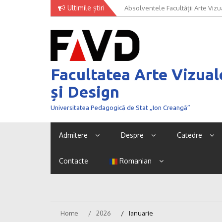
Skip
Ultimile știri
Univer Art Fashion 2026 – când m
to
curaj de a fi văzut
content
Facultatea Arte Vizual
și Design
Universitatea Pedagogică de Stat „Ion Creangă”
Admitere
Despre
Catedre
Contacte
Romanian
Home
2026
Ianuarie