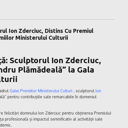
ul Ion Zderciuc, Distins Cu Premiul
ilor Ministerului Culturii
: Sculptorul Ion Zderciuc,
ndru Plămădeală” la Gala
turii
cadrul
Galei Premiilor Ministerului Culturi
, sculptorul
Ion
ă” pentru contribuțiile sale remarcabile în domeniul
e felicitări domnului Ion Zderciuc pentru obținerea Premiului
 profesională și impactul semnificativ al activității sale
ademic.