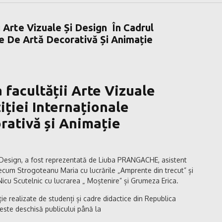
 Arte Vizuale Și Design În Cadrul
re De Artă Decorativă Și Animație
 facultății Arte Vizuale
iției Internaționale
rativă și Animație
și Design, a fost reprezentată de Liuba PRANGACHE, asistent
recum Strogoteanu Maria cu lucrările „Amprente din trecut” și
Nicu Scutelnic cu lucrarea „ Moștenire” și Grumeza Erica.
ție realizate de studenți și cadre didactice din Republica
ste deschisă publicului până la