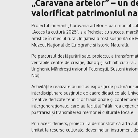
„Caravana artelor” – un d
valorificat patrimoniul naț
Proiectul itinerant „Caravana artelor – patrimoniul cul
„Acces la cultură 2025”, s-a încheiat cu succes, marc
artistice în mediul rural. Inițiativa a fost susținută d
Muzeul Național de Etnografie și Istorie Naturală.
Pe parcursul desfășurării sale, proiectul a transformat ș
veritabile centre de creație, dialog și schimb cultural.
Ungheni), Mândrești (raionul Telenești), Susleni (raion
Noi).
Activitățile realizate au inclus expoziții de pictură insp
interdisciplinare susținute de cadre didactice ale Univ
creative dedicate tehnicilor tradiționale și contempor
intergeneraționale, care au facilitat întâlnirea experie
păstrarea și transmiterea memoriei culturale locale.
Prin acest demers, proiectul a demonstrat că arta aute
limitat la resurse culturale, devenind un instrument de 