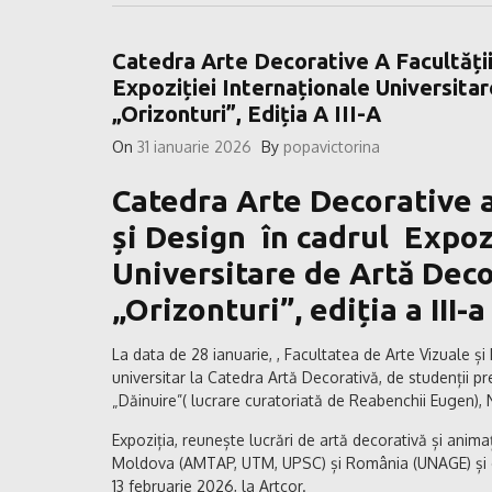
Catedra Arte Decorative A Facultății
Expoziției Internaționale Universita
„Orizonturi”, Ediția A III-A
On
31 ianuarie 2026
By
popavictorina
Catedra Arte Decorative a
și Design în cadrul Expoz
Universitare de Artă Deco
„Orizonturi”, ediția a III-a
La data de 28 ianuarie, , Facultatea de Arte Vizuale 
universitar la Catedra Artă Decorativă, de studenții p
„Dăinuire”( lucrare curatoriată de Reabenchii Eugen), 
Expoziția, reunește lucrări de artă decorativă și anima
Moldova (AMTAP, UTM, UPSC) și România (UNAGE) și e
13 februarie 2026, la Artcor.