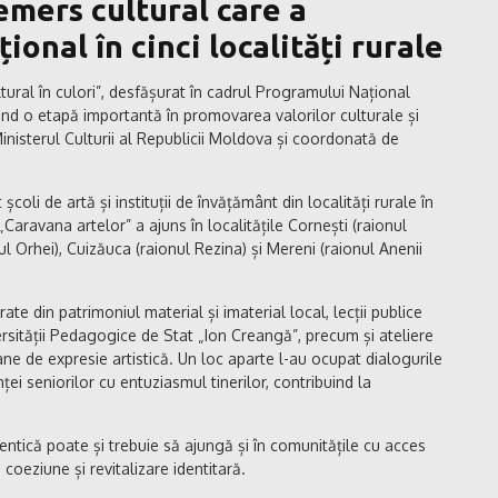
emers cultural care a
ional în cinci localități rurale
tural în culori”, desfășurat în cadrul Programului Național
ând o etapă importantă în promovarea valorilor culturale și
e Ministerul Culturii al Republicii Moldova și coordonată de
coli de artă și instituții de învățământ din localități rurale în
 „Caravana artelor” a ajuns în localitățile Cornești (raionul
ul Orhei), Cuizăuca (raionul Rezina) și Mereni (raionul Anenii
irate din patrimoniul material și imaterial local, lecții publice
ersității Pedagogice de Stat „Ion Creangă”, precum și ateliere
ane de expresie artistică. Un loc aparte l-au ocupat dialogurile
nței seniorilor cu entuziasmul tinerilor, contribuind la
ntică poate și trebuie să ajungă și în comunitățile cu acces
coeziune și revitalizare identitară.