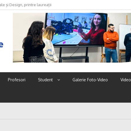
oda devine discurs, identitate și
e
Profesori
Student
Galerie Foto-Video
Video