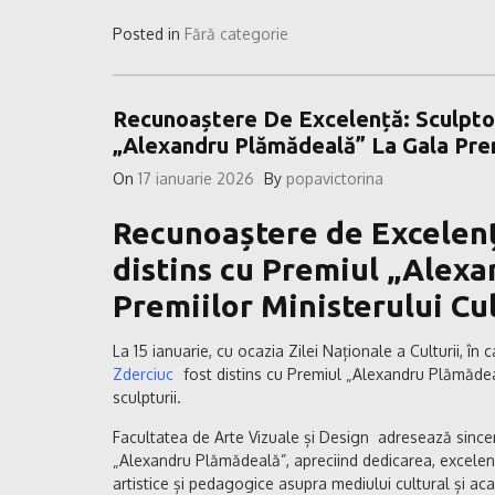
Posted in
Fără categorie
Recunoaștere De Excelență: Sculptor
„Alexandru Plămădeală” La Gala Premi
On
17 ianuarie 2026
By
popavictorina
Recunoaștere de Excelență
distins cu Premiul „Alexa
Premiilor Ministerului Cul
La 15 ianuarie, cu ocazia Zilei Naționale a Culturii, în 
Zderciuc
fost distins cu Premiul „Alexandru Plămădeal
sculpturii.
Facultatea de Arte Vizuale și Design adresează sincer
„Alexandru Plămădeală”, apreciind dedicarea, excelența
artistice și pedagogice asupra mediului cultural și ac