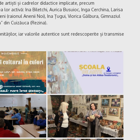
e artiști și cadrelor didactice implicate, precum
 lor activă: Ina Biletchi, Aurica Busuioc, Inga Cerchina, Larisa
i (raionul Anenii Noi), Ina Țugui, Viorica Gălbura, Gimnaziul
ă” din Cuizăuca (Rezina).
unităților, iar valorile autentice sunt redescoperite și transmise