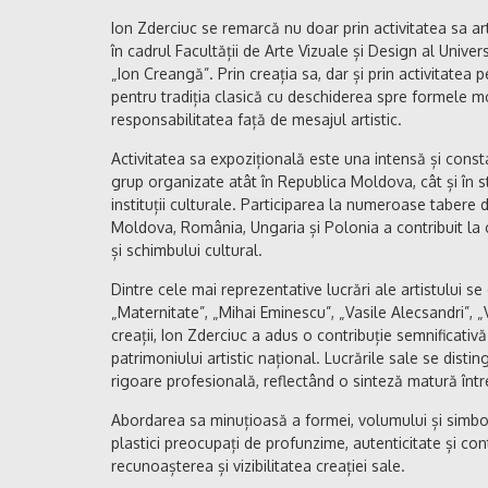
Ion Zderciuc se remarcă nu doar prin activitatea sa arti
în cadrul Facultății de Arte Vizuale și Design al Unive
„Ion Creangă”. Prin creația sa, dar și prin activitatea p
pentru tradiția clasică cu deschiderea spre formele mod
responsabilitatea față de mesajul artistic.
Activitatea sa expozițională este una intensă și consta
grup organizate atât în Republica Moldova, cât și în str
instituții culturale. Participarea la numeroase tabere
Moldova, România, Ungaria și Polonia a contribuit la 
și schimbului cultural.
Dintre cele mai reprezentative lucrări ale artistului se di
„Maternitate”, „Mihai Eminescu”, „Vasile Alecsandri”, „
creații, Ion Zderciuc a adus o contribuție semnificati
patrimoniului artistic național. Lucrările sale se disti
rigoare profesională, reflectând o sinteză matură între
Abordarea sa minuțioasă a formei, volumului și simbolul
plastici preocupați de profunzime, autenticitate și co
recunoașterea și vizibilitatea creației sale.