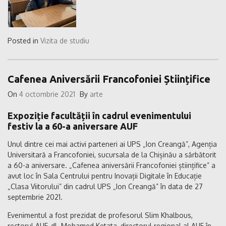
Posted in
Vizita de studiu
Cafenea Aniversării Francofoniei Științifice
On
4 octombrie 2021
By
arte
Expoziție facultății în cadrul evenimentului
festiv la a 60-a aniversare AUF
Unul dintre cei mai activi parteneri ai UPS „Ion Creangă”, Agenția
Universitară a Francofoniei, sucursala de la Chișinău a sărbătorit
a 60-a aniversare. „Cafenea aniversării Francofoniei științifice” a
avut loc în Sala Centrului pentru Inovații Digitale în Educație
„Clasa Viitorului” din cadrul UPS „Ion Creangă” în data de 27
septembrie 2021.
Evenimentul a fost prezidat de profesorul Slim Khalbous,
rectorul AUF, dl. Mohamed Ketata, directorul regional al AUF în