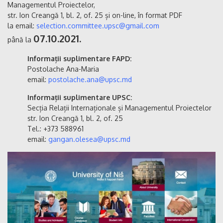
Managementul Proiectelor,
str. Ion Creangă 1, bl. 2, of. 25 și on-line, în format PDF
la email:
selection.committee.upsc@gmail.com
07.10.2021.
până la
Informații suplimentare FAPD:
Postolache Ana-Maria
email:
postolache.ana@upsc.md
Informații suplimentare UPSC:
Secția Relații Internaționale și Managementul Proiectelor
str. Ion Creangă 1, bl. 2, of. 25
Tel.: +373 588961
email:
gangan.olesea@upsc.md