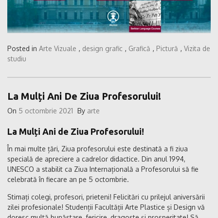
Posted in
Arte Vizuale
,
design grafic
,
Grafică
,
Pictură
,
Vizita de
studiu
La Mulți Ani De Ziua Profesorului!
On
5 octombrie 2021
By
arte
La Mulți Ani de Ziua Profesorului!
În mai multe țări, Ziua profesorului este destinată a fi ziua
specială de apreciere a cadrelor didactice. Din anul 1994,
UNESCO a stabilit ca Ziua Internațională a Profesorului să fie
celebrată în fiecare an pe 5 octombrie.
Stimați colegi, profesori, prieteni! Felicitări cu prilejul aniversării
zilei profesionale! Studenții Facultății Arte Plastice și Design vă
doresc multă bunăstare, fericire, dragoste și prosperitate! Să