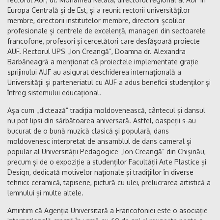
Europa Centrală și de Est, și a reunit rectorii universităților
membre, directorii institutelor membre, directorii școlilor
profesionale și centrele de excelență, manageri din sectoarele
francofone, profesori și cercetători care desfășoară proiecte
AUF. Rectorul UPS „Ion Creangă”, Doamna dr. Alexandra
Barbăneagră a menționat că proiectele implementate grație
sprijinului AUF au asigurat deschiderea internațională a
Universității și parteneriatul cu AUF a adus beneficii studenților și
întreg sistemului educațional.
Așa cum „dictează” tradiția moldovenească, cântecul și dansul
nu pot lipsi din sărbătoarea aniversară. Astfel, oaspeții s-au
bucurat de o bună muzică clasică și populară, dans
moldovenesc interpretat de ansamblul de dans cameral și
popular al Universității Pedagogice „Ion Creangă” din Chișinău,
precum și de o expoziție a studenților Facultății Arte Plastice și
Design, dedicată motivelor naționale și tradițiilor în diverse
tehnici: ceramică, tapiserie, pictură cu ulei, prelucrarea artistică a
lemnului și multe altele.
Amintim că Agenția Universitară a Francofoniei este o asociație