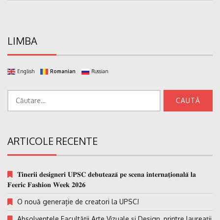
LIMBA
English
Romanian
Russian
Caută
după:
ARTICOLE RECENTE
𝐓𝐢𝐧𝐞𝐫𝐢𝐢 𝐝𝐞𝐬𝐢𝐠𝐧𝐞𝐫𝐢 𝐔𝐏𝐒𝐂 𝐝𝐞𝐛𝐮𝐭𝐞𝐚𝐳𝐚̆ 𝐩𝐞 𝐬𝐜𝐞𝐧𝐚 𝐢𝐧𝐭𝐞𝐫𝐧𝐚𝐭̗𝐢𝐨𝐧𝐚𝐥𝐚̆ 𝐥𝐚
𝐅𝐞𝐞𝐫𝐢𝐜 𝐅𝐚𝐬𝐡𝐢𝐨𝐧 𝐖𝐞𝐞𝐤 𝟐𝟎𝟐𝟔
O nouă generație de creatori la UPSC!
Absolventele Facultății Arte Vizuale și Design, printre laureații