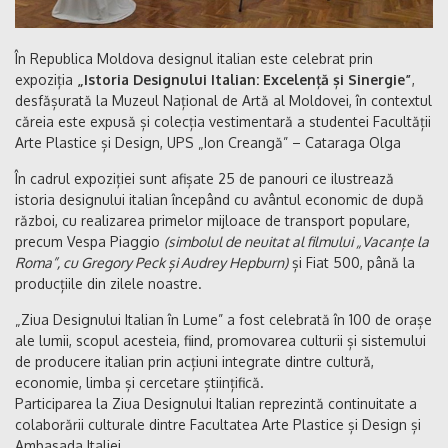
În Republica Moldova designul italian este celebrat prin
expoziția
„Istoria Designului Italian: Excelență și Sinergie”
,
desfășurată la Muzeul Național de Artă al Moldovei, în contextul
căreia este expusă și colecția vestimentară a studentei Facultății
Arte Plastice și Design, UPS „Ion Creangă” – Cataraga Olga
În cadrul expoziției sunt afișate 25 de panouri ce ilustrează
istoria designului italian începând cu avântul economic de după
război, cu realizarea primelor mijloace de transport populare,
precum Vespa Piaggio
(simbolul de neuitat al filmului „Vacanțe la
Roma”, cu Gregory Peck și Audrey Hepburn)
și Fiat 500, până la
producțiile din zilele noastre.
„Ziua Designului Italian în Lume” a fost celebrată în 100 de orașe
ale lumii, scopul acesteia, fiind, promovarea culturii și sistemului
de producere italian prin acțiuni integrate dintre cultură,
economie, limba și cercetare științifică.
Participarea la Ziua Designului Italian reprezintă continuitate a
colaborării culturale dintre Facultatea Arte Plastice și Design și
Ambasada Italiei.