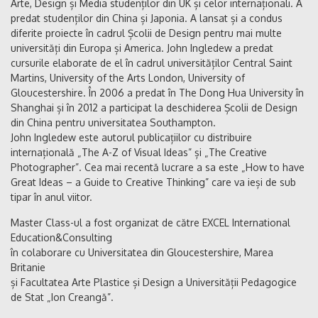
Arte, Design și Media studenților din UK și celor internaționali. A
predat studenților din China și Japonia. A lansat și a condus
diferite proiecte în cadrul Școlii de Design pentru mai multe
universități din Europa și America. John Ingledew a predat
cursurile elaborate de el în cadrul universităților Central Saint
Martins, University of the Arts London, University of
Gloucestershire. În 2006 a predat în The Dong Hua University în
Shanghai și în 2012 a participat la deschiderea Școlii de Design
din China pentru universitatea Southampton.
John Ingledew este autorul publicațiilor cu distribuire
internațională „The A-Z of Visual Ideas” și „The Creative
Photographer”. Cea mai recentă lucrare a sa este „How to have
Great Ideas – a Guide to Creative Thinking” care va ieși de sub
tipar în anul viitor.
Master Class-ul a fost organizat de către EXCEL International
Education&Consulting
în colaborare cu Universitatea din Gloucestershire, Marea
Britanie
și Facultatea Arte Plastice și Design a Universității Pedagogice
de Stat „Ion Creangă”.