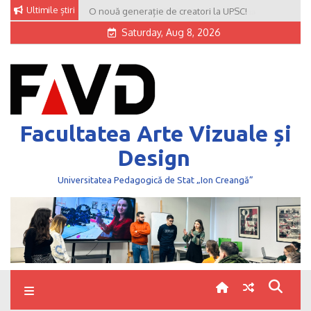
Skip
Ultimile știri
O nouă generație de creatori la UPSC!
to
Saturday, Aug 8, 2026
content
Facultatea Arte Vizuale și
Design
Universitatea Pedagogică de Stat „Ion Creangă”