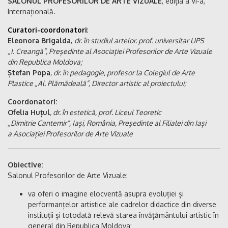
SALONUL PROFESORILOR DE ARTE VIZUALE
, ediția a VI-a,
Internațională.
Curatori-coordonatori
:
Eleonora Brigalda
,
dr. în studiul artelor. prof. universitar UPS
„I. Creangă”, Președinte al Asociației Profesorilor de Arte Vizuale
din Republica Moldova;
Ștefan Popa
, dr. în pedagogie, profesor la Colegiul de Arte
Plastice „Al. Plămădeală”, Director artistic al proiectului;
Coordonatori:
Ofelia Huțul
, dr. în estetică, prof. Liceul Teoretic
„Dimitrie Cantemir”, Iași, România, Președinte al Filialei din Iași
a Asociației Profesorilor de Arte Vizuale
Obiective:
Salonul Profesorilor de Arte Vizuale:
va oferi o imagine elocventă asupra evoluției și
performanțelor artistice ale cadrelor didactice din diverse
instituții și totodată relevă starea învățământului artistic în
general din Republica Moldova;