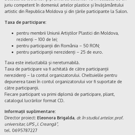
juriu competent în domeniul artelor plastice și învățământului
artistic din Republica Moldova și din țările participante la Salon.
Taxa de participare:
pentru membrii Uniunii Artiștilor Plastici din Moldova,
rezidenți – 100 de lei;
pentru participanții din România – 50 RON;
pentru participanții nerezidenți – 25 de euro.
Taxa este ineluctabilă și nereturnabilă.
Taxa de participare va fi achitată de către participanții
nerezidenți – la contul organizatorului. Cheltuielile pentru
depunerea taxei în contul organizatorului vor fi suportate de
către participanții.
Fiecare participant va primi diplomă de participare, pliant,
catalogul lucrărilor format CD.
Informații suplimentare:
Director proiect:
Eleonora Brigalda
,
dr. în studiul artelor. prof.
universitar, UPS „I. Creangă”
,
tel. 0695787227