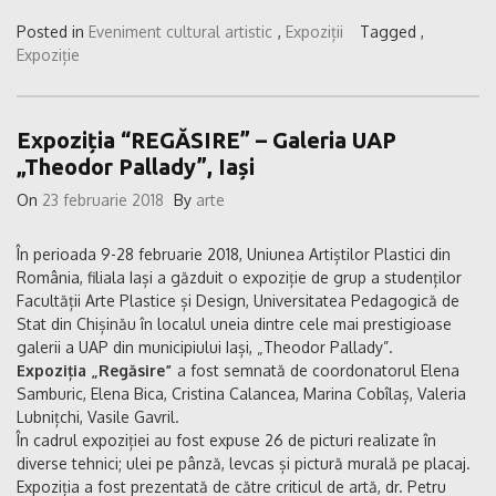
Posted in
Eveniment cultural artistic
,
Expoziții
Tagged ,
Expoziție
Expoziția “REGĂSIRE” – Galeria UAP
„Theodor Pallady”, Iași
On
23 februarie 2018
By
arte
În perioada 9-28 februarie 2018, Uniunea Artiștilor Plastici din
România, filiala Iași a găzduit o expoziție de grup a studenților
Facultății Arte Plastice și Design, Universitatea Pedagogică de
Stat din Chișinău în localul uneia dintre cele mai prestigioase
galerii a UAP din municipiului Iași, „Theodor Pallady”.
Expoziția „Regăsire”
a fost semnată de coordonatorul Elena
Samburic, Elena Bica, Cristina Calancea, Marina Cobîlaș, Valeria
Lubnițchi, Vasile Gavril.
În cadrul expoziției au fost expuse 26 de picturi realizate în
diverse tehnici; ulei pe pânză, levcas și pictură murală pe placaj.
Expoziția a fost prezentată de către criticul de artă, dr. Petru