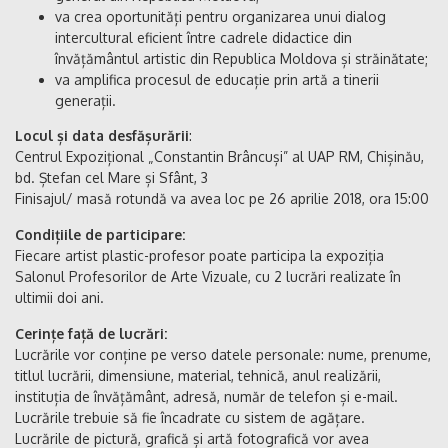
va crea oportunități pentru organizarea unui dialog
intercultural eficient între cadrele didactice din
învățământul artistic din Republica Moldova și străinătate;
va amplifica procesul de educație prin artă a tinerii
generații.
Locul și data desfășurării
:
Centrul Expozițional „Constantin Brâncuși” al UAP RM, Chișinău,
bd. Ștefan cel Mare și Sfânt, 3
Finisajul/ masă rotundă va avea loc pe 26 aprilie 2018, ora 15:00
Condițiile de participare:
Fiecare artist plastic-profesor poate participa la expoziția
Salonul Profesorilor de Arte Vizuale, cu 2 lucrări realizate în
ultimii doi ani.
Cerințe față de lucrări:
Lucrările vor conține pe verso datele personale: nume, prenume,
titlul lucrării, dimensiune, material, tehnică, anul realizării,
instituția de învățământ, adresă, număr de telefon și e-mail.
Lucrările trebuie să fie încadrate cu sistem de agățare.
Lucrările de pictură, grafică și artă fotografică vor avea