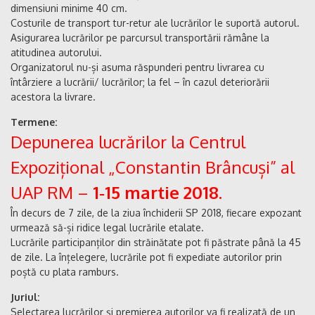
dimensiuni minime 40 cm.
Costurile de transport tur-retur ale lucrărilor le suportă autorul.
Asigurarea lucrărilor pe parcursul transportării rămâne la
atitudinea autorului.
Organizatorul nu-și asuma răspunderi pentru livrarea cu
întârziere a lucrării/ lucrărilor; la fel – în cazul deteriorării
acestora la livrare.
Termene:
Depunerea lucrărilor la Centrul
Expozițional „Constantin Brâncuși” al
UAP RM –
1‑15 martie 2018
.
În decurs de 7 zile, de la ziua închiderii SP 2018, fiecare expozant
urmează să-și ridice legal lucrările etalate.
Lucrările participanților din străinătate pot fi păstrate până la 45
de zile. La înțelegere, lucrările pot fi expediate autorilor prin
poștă cu plata ramburs.
Juriul:
Selectarea lucrărilor și premierea autorilor va fi realizată de un