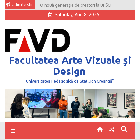
Skip
Ultimile știri
O nouă generație de creatori la UPSC!
to
Saturday, Aug 8, 2026
content
Facultatea Arte Vizuale și
Design
Universitatea Pedagogică de Stat „Ion Creangă”