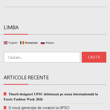
LIMBA
English
Romanian
Russian
Caută
după:
ARTICOLE RECENTE
𝐓𝐢𝐧𝐞𝐫𝐢𝐢 𝐝𝐞𝐬𝐢𝐠𝐧𝐞𝐫𝐢 𝐔𝐏𝐒𝐂 𝐝𝐞𝐛𝐮𝐭𝐞𝐚𝐳𝐚̆ 𝐩𝐞 𝐬𝐜𝐞𝐧𝐚 𝐢𝐧𝐭𝐞𝐫𝐧𝐚𝐭̗𝐢𝐨𝐧𝐚𝐥𝐚̆ 𝐥𝐚
𝐅𝐞𝐞𝐫𝐢𝐜 𝐅𝐚𝐬𝐡𝐢𝐨𝐧 𝐖𝐞𝐞𝐤 𝟐𝟎𝟐𝟔
O nouă generație de creatori la UPSC!