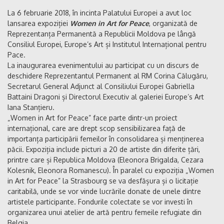
La 6 februarie 2018, în incinta Palatului Europei a avut loc
lansarea expoziției
Women in Art for Peace
, organizată de
Reprezentanța Permanentă a Republicii Moldova pe lângă
Consiliul Europei, Europe’s Art și Institutul Internațional pentru
Pace.
La inaugurarea evenimentului au participat cu un discurs de
deschidere Reprezentantul Permanent al RM Corina Călugăru,
Secretarul General Adjunct al Consiliului Europei Gabriella
Battaini Dragoni și Directorul Executiv al galeriei Europe’s Art
Iana Stanțieru.
„Women in Art for Peace” face parte dintr-un proiect
internațional, care are drept scop sensibilizarea față de
importanța participării femeilor în consolidarea și menținerea
păcii. Expoziția include picturi a 20 de artiste din diferite țări,
printre care și Republica Moldova (Eleonora Brigalda, Cezara
Kolesnik, Eleonora Romanescu). În paralel cu expoziția „Women
in Art for Peace” la Strasbourg se va desfășura și o licitație
caritabilă, unde se vor vinde lucrările donate de unele dintre
artistele participante. Fondurile colectate se vor investi în
organizarea unui atelier de artă pentru femeile refugiate din
Belgia.