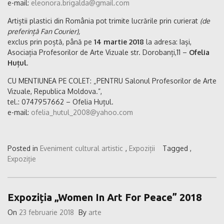
e-mail:
eleonora.brigalda@gmail.com
Artiștii plastici din România pot trimite lucrările prin curierat
(de
preferință Fan Courier),
exclus prin poștă, până pe
14 martie 2018
la adresa: Iași,
Asociația Profesorilor de Arte Vizuale str. Dorobanți,11 –
Ofelia
Huțul
.
CU MENTIUNEA PE COLET: „PENTRU Salonul Profesorilor de Arte
Vizuale, Republica Moldova.”,
tel.: 0747957662 – Ofelia Huțul.
e-mail:
ofelia_hutul_2008@yahoo.com
Posted in
Eveniment cultural artistic
,
Expoziții
Tagged ,
Expoziție
Expoziția „Women In Art For Peace” 2018
On
23 februarie 2018
By
arte