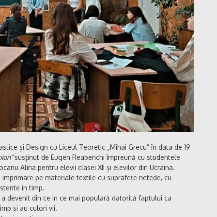
astice și Design cu Liceul Teoretic „Mihai Grecu” în data de 19
hion”
susținut de Eugen Reabenchi împreună cu studentele
anu Alina pentru elevii clasei XII și elevilor din Ucraina.
e imprimare pe materiale textile cu suprafețe netede, cu
istente in timp.
a devenit din ce in ce mai populară datorită faptului ca
mp si au culori vii.