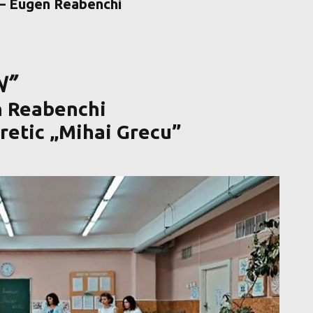
” – Eugen Reabenchi
N”
n Reabenchi
oretic „Mihai Grecu”