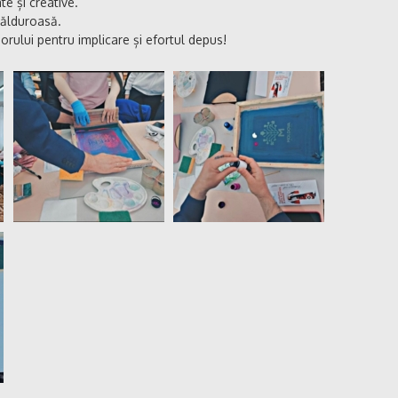
ate și creative.
călduroasă.
ului pentru implicare și efortul depus!