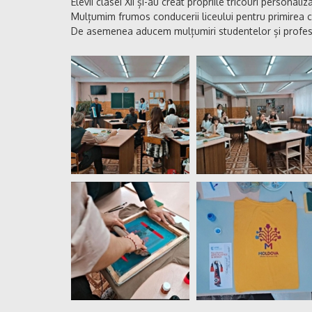
Elevii clasei XII și-au creat propriile tricouri personaliz
Mulțumim frumos conducerii liceului pentru primirea 
De asemenea aducem mulțumiri studentelor și profesor