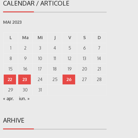
CALENDAR / ARTICOLE
MAI 2023
L
Ma
Mi
J
V
S
D
1
2
3
4
5
6
7
8
9
10
11
12
13
14
15
16
17
18
19
20
21
22
23
24
25
26
27
28
29
30
31
« apr.
iun. »
ARHIVE