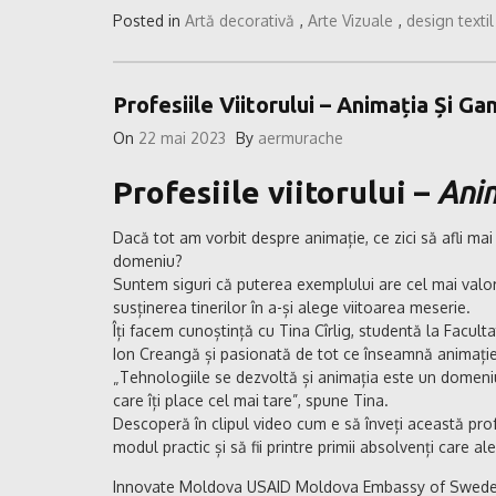
Posted in
Artă decorativă
,
Arte Vizuale
,
design textil
Profesiile Viitorului – Animația Și G
On
22 mai 2023
By
aermurache
Profesiile viitorului –
Ani
Dacă tot am vorbit despre animație, ce zici să afli ma
domeniu?
Suntem siguri că puterea exemplului are cel mai valor
susținerea tinerilor în a-și alege viitoarea meserie.
Îți facem cunoștință cu Tina Cîrlig, studentă la Facul
Ion Creangă și pasionată de tot ce înseamnă animație
„Tehnologiile se dezvoltă și animația este un domeniu 
care îți place cel mai tare”, spune Tina.
Descoperă în clipul video cum e să înveți această pro
modul practic și să fii printre primii absolvenți care ale
Innovate Moldova USAID Moldova Embassy of Sweden i