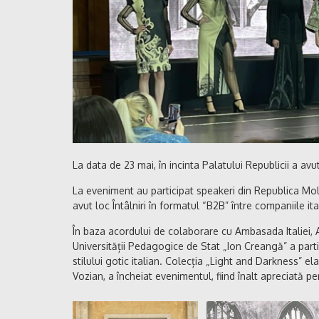
La data de 23 mai, în incinta Palatului Republicii a av
La eveniment au participat speakeri din Republica Mol
avut loc Întâlniri în formatul “B2B” între companiile it
În baza acordului de colaborare cu Ambasada Italiei, A
Universității Pedagogice de Stat „Ion Creangă” a parti
stilului gotic italian. Colecția „Light and Darkness”
Vozian, a încheiat evenimentul, fiind înalt apreciată pe