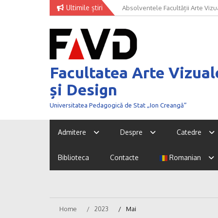
Skip
Ultimile știri
Absolventele Facultății Arte Vizua
to
concursului NEXT GENERATION 
content
Facultatea Arte Vizual
și Design
Universitatea Pedagogică de Stat „Ion Creangă”
Admitere
Despre
Catedre
Biblioteca
Contacte
Romanian
Home
2023
Mai