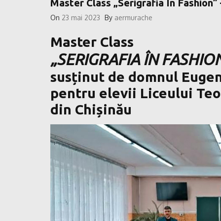
Master Class „Serigrafia În Fashion
On
23 mai 2023
By
aermurache
Master Class
„SERIGRAFIA ÎN FASHIO
susținut de domnul Euge
pentru elevii Liceului Te
din Chișinău