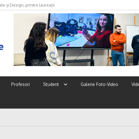
le și Design, printre laureații
2026
e
Profesori
Student
Galerie Foto-Video
Vid