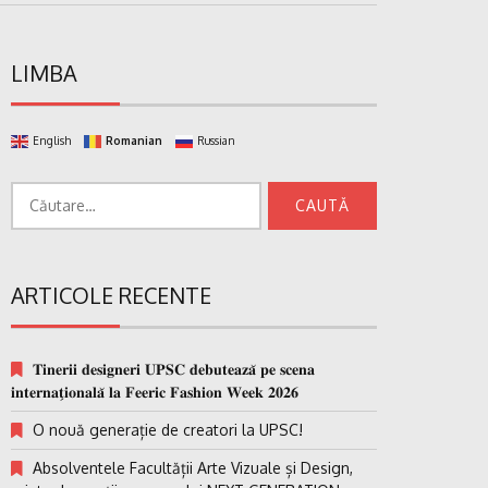
LIMBA
English
Romanian
Russian
Caută
după:
ARTICOLE RECENTE
𝐓𝐢𝐧𝐞𝐫𝐢𝐢 𝐝𝐞𝐬𝐢𝐠𝐧𝐞𝐫𝐢 𝐔𝐏𝐒𝐂 𝐝𝐞𝐛𝐮𝐭𝐞𝐚𝐳𝐚̆ 𝐩𝐞 𝐬𝐜𝐞𝐧𝐚
𝐢𝐧𝐭𝐞𝐫𝐧𝐚𝐭̗𝐢𝐨𝐧𝐚𝐥𝐚̆ 𝐥𝐚 𝐅𝐞𝐞𝐫𝐢𝐜 𝐅𝐚𝐬𝐡𝐢𝐨𝐧 𝐖𝐞𝐞𝐤 𝟐𝟎𝟐𝟔
O nouă generație de creatori la UPSC!
Absolventele Facultății Arte Vizuale și Design,