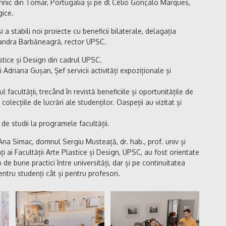
tehnic din Tomar, Portugalia și pe dl Célio Gonçalo Marques,
gice.
i a stabili noi proiecte cu beneficii bilaterale, delagația
xandra Barbăneagră, rector UPSC.
stice și Design din cadrul UPSC.
 Adriana Gușan, Șef servicii activități expoziționale și
l facultății, trecând în revistă beneficiile și oportunitățile de
olecțiile de lucrări ale studenților. Oaspeții au vizitat și
 de studii la programele facultății.
na Simac, domnul Sergiu Musteață, dr. hab., prof. univ și
i ai Facultății Arte Plastice și Design, UPSC, au fost orientate
de bune practici între universități, dar și pe continuitatea
pentru studenți cât și pentru profesori.