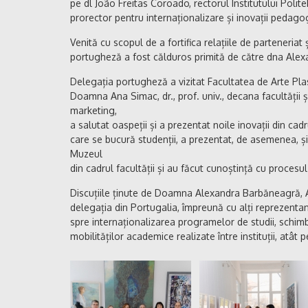
pe dl João Freitas Coroado, rectorul Institutului Poli
prorector pentru internaționalizare și inovații pedago
Venită cu scopul de a fortifica relațiile de parteneriat ș
portugheză a fost călduros primită de către dna Ale
Delegația portugheză a vizitat Facultatea de Arte Pla
Doamna Ana Simac, dr., prof. univ., decana facultății și
marketing,
a salutat oaspeții și a prezentat noile inovații din cadru
care se bucură studenții, a prezentat, de asemenea, și c
Muzeul
din cadrul facultății și au făcut cunoștință cu procesul
Discuțiile ținute de Doamna Alexandra Barbăneagră, A
delegația din Portugalia, împreună cu alți reprezentanț
spre internaționalizarea programelor de studii, schimb 
mobilităților academice realizate între instituții, atât 