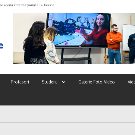
 𝐬𝐜𝐞𝐧𝐚 𝐢𝐧𝐭𝐞𝐫𝐧𝐚𝐭̗𝐢𝐨𝐧𝐚𝐥𝐚̆ 𝐥𝐚 𝐅𝐞𝐞𝐫𝐢𝐜
 UPSC!
e
Profesori
Student
Galerie Foto-Video
Vid