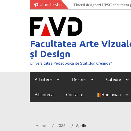
Skip
Ultimile știri
𝐓𝐢𝐧𝐞𝐫𝐢𝐢 𝐝𝐞𝐬𝐢𝐠𝐧𝐞𝐫𝐢 𝐔𝐏𝐒𝐂 𝐝𝐞𝐛𝐮𝐭𝐞𝐚𝐳𝐚̆ 𝐩
O nouă generație de creatori la
to
𝐅𝐚𝐬𝐡𝐢𝐨𝐧 𝐖𝐞𝐞𝐤 𝟐𝟎𝟐𝟔
content
Facultatea Arte Vizual
și Design
Universitatea Pedagogică de Stat „Ion Creangă”
Admitere
Despre
Catedre
Biblioteca
Contacte
Romanian
Home
2025
Aprilie