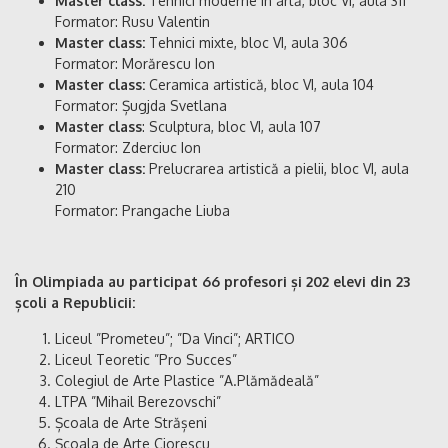
Master class:
Tehnici moderne în artă, bloc VI, aula 311
Formator: Rusu Valentin
Master class:
Tehnici mixte, bloc VI, aula 306
Formator: Morărescu Ion
Master class:
Ceramica artistică, bloc VI, aula 104
Formator: Șugjda Svetlana
Master class
: Sculptura, bloc VI, aula 107
Formator: Zderciuc Ion
Master class:
Prelucrarea artistică a pielii, bloc VI, aula
210
Formator: Prangache Liuba
În Olimpiada au participat 66 profesori și 202 elevi din 23
școli a Republicii:
Liceul ”Prometeu”; ”Da Vinci”; ARTICO
Liceul Teoretic ”Pro Succes”
Colegiul de Arte Plastice ”A.Plămădeală”
LTPA ”Mihail Berezovschi”
Școala de Arte Strășeni
Școala de Arte Ciorescu