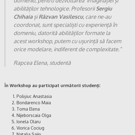
domeniu,
pentru dezvoltarea imaginației și
abilităților tehnologice.
Profesorii
Sergiu
Chihaia
și
Răzvan Vasilescu
, care ne-au
coordonat,
sunt specialiști cu experiență în
domeniu, datorită abilităților
formate la
acest workshop, putem cu ușurință
să facem
orice modelare, indiferent de complexitate.
”
Rapcea Elena, studentă
În Workshop au participat următorii studenți:
Polișiuc Anastasia
Bondarenco Maia
Toma Elena
Nijeborscaia Olga
Ionela Olaru
Viorica Cociug
Natalia Sajin