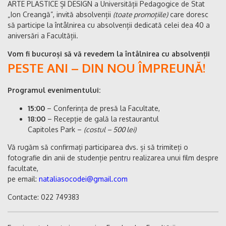
ARTE PLASTICE ȘI DESIGN a Universității Pedagogice de Stat
„Ion Creangă”, invită absolvenții
(toate promoțiile)
care doresc
să participe la întâlnirea cu absolvenții dedicată celei dea 40 a
aniversări a Facultății.
Vom fi bucuroși să vă revedem la întâlnirea cu absolvenții
PESTE ANI – DIN NOU ÎMPREUNĂ!
Programul evenimentului:
15:00
– Conferința de presă la Facultate,
18:00
– Recepție de gală la restaurantul
Capitoles Park –
(costul – 500 lei)
Vă rugăm să confirmați participarea dvs. și să trimiteți o
fotografie din anii de studenție pentru realizarea unui film despre
facultate,
pe email:
nataliasocodei@gmail.com
Contacte: 022 749383