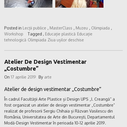
Posted in
Lecții publice
,
MasterClass
,
Muzeu
,
Olimpiada
,
Workshop
Tagged ,
Educație plastică
Educație
tehnologică
Olimpiada
Ziua ușilor deschise
Atelier De Design Vestimentar
„Costumbre”
On
17 aprilie 2019
By
arte
Atelier de design vestimentar „Costumbre”
În cadrul Facultății Arte Plastice și Design UPS „I. Creangă” a
fost organizat un atelier de design vestimentar „Costumbre”
realizat de profesorii Sergiu Chihaia și Răzvan Vasilescu din
România, Universitatea de Arte din București, Departamentul
Modă-Design Vestimentar în perioada 10‑12 aprilie 2019.