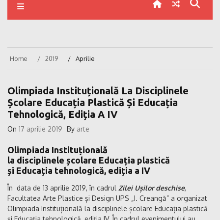
Home
2019
Aprilie
Olimpiada Instituțională La Disciplinele
Școlare Educația Plastică Și Educația
Tehnologică, Ediția A IV
On
17 aprilie 2019
By
arte
Olimpiada Instituțională
la disciplinele școlare Educația plastică
și Educația tehnologică, ediția a IV
În data de 13 aprilie 2019, în cadrul
Zilei
Ușilor deschise
,
Facultatea Arte Plastice și Design UPS „I. Creangă” a organizat
Olimpiada Instituțională la disciplinele școlare Educația plastică
și Educația tehnologică, ediția IV. În cadrul evenimentului au