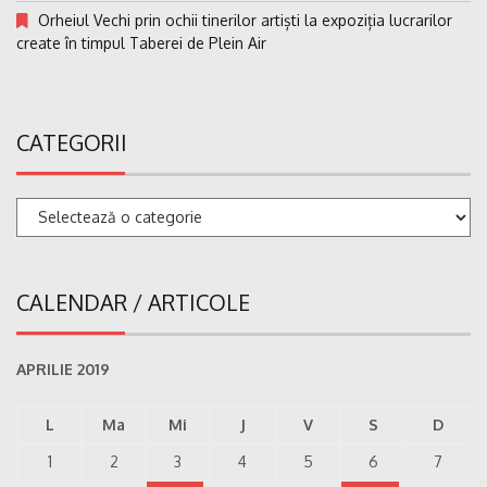
Orheiul Vechi prin ochii tinerilor artiști la expoziția lucrarilor
create în timpul Taberei de Plein Air
CATEGORII
Categorii
CALENDAR / ARTICOLE
APRILIE 2019
L
Ma
Mi
J
V
S
D
1
2
3
4
5
6
7