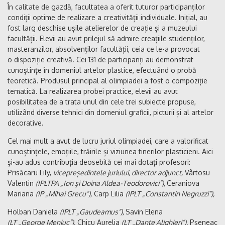
În calitate de gazdă, facultatea a oferit tuturor participanților
condiții optime de realizare a creativității individuale. Inițial, au
fost larg deschise ușile atelierelor de creație și a muzeului
facultății. Elevii au avut prilejul să admire creațiile studenților,
masteranzilor, absolvenților facultății, ceia ce le-a provocat
o dispoziție creativă. Cei 131 de participanți au demonstrat
cunoștințe în domeniul artelor plastice, efectuând o probă
teoretică. Produsul principal al olimpiadei a fost o compoziție
tematică. La realizarea probei practice, elevii au avut
posibilitatea de a trata unul din cele trei subiecte propuse,
utilizând diverse tehnici din domeniul graficii, picturii și al artelor
decorative.
Cel mai mult a avut de lucru juriul olimpiadei, care a valorificat
cunoștințele, emoțiile, trăirile și viziunea tinerilor plasticieni. Aici
și-au adus contribuția deosebită cei mai dotați profesori:
Prisăcaru Lily,
vicepreședintele juriului, director adjunct,
Vârtosu
Valentin
(IPLTPA „Ion și Doina Aldea-Teodorovici”),
Ceraniova
Mariana
(IP „Mihai Grecu”),
Carp Lilia
(IPLT „Constantin Negruzzi”),
Holban Daniela
(IPLT „Gaudeamus”),
Savin Elena
(LT „George Meniuc”),
Chicu Aurelia
(LT „Dante Alighieri”),
Pșeneac