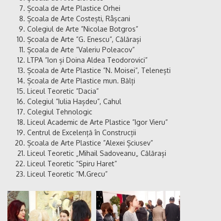
Școala de Arte Plastice Orhei
Școala de Arte Costești, Râșcani
Colegiul de Arte ”Nicolae Botgros”
Școala de Arte ”G. Enescu”, Călărași
Școala de Arte ”Valeriu Poleacov”
LTPA ”Ion și Doina Aldea Teodorovici”
Școala de Arte Plastice ”N. Moisei”, Telenești
Școala de Arte Plastice mun. Bălți
Liceul Teoretic ”Dacia”
Colegiul ”Iulia Hașdeu”, Cahul
Colegiul Tehnologic
Liceul Academic de Arte Plastice ”Igor Vieru”
Centrul de Excelență în Construcții
Școala de Arte Plastice ”Alexei Șciusev”
Liceul Teoretic „Mihail Sadoveanu„ Călărași
Liceul Teoretic ”Spiru Haret”
Liceul Teoretic ”M.Grecu”