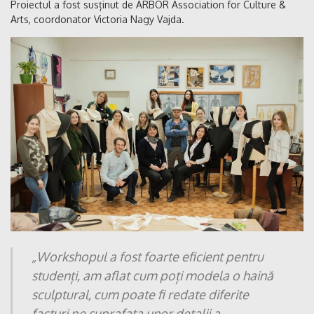
Proiectul a fost susținut de ARBOR Association for Culture &
Arts, coordonator Victoria Nagy Vajda.
„Workshopul a fost foarte eficient pentru
studenți,
am aflat cum poți modela o haină
sculptural,
cum poate fi redate diferite
facturi pe suprafața unor detalii a