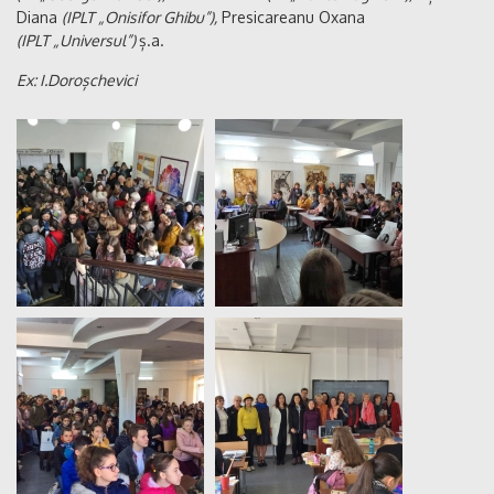
Diana
(IPLT „Onisifor Ghibu”),
Presicareanu Oxana
(IPLT „Universul”)
ș.a.
Ex: I.Doroșchevici