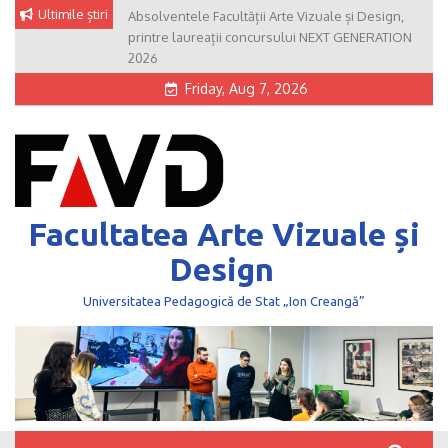
Skip
Ultimile știri
Absolventele Facultății Arte Vizuale și Design,
to
printre laureații concursului NEXT GENERATION
content
2026
Friday, Aug 7, 2026
Facultatea Arte Vizuale și
Design
Universitatea Pedagogică de Stat „Ion Creangă”