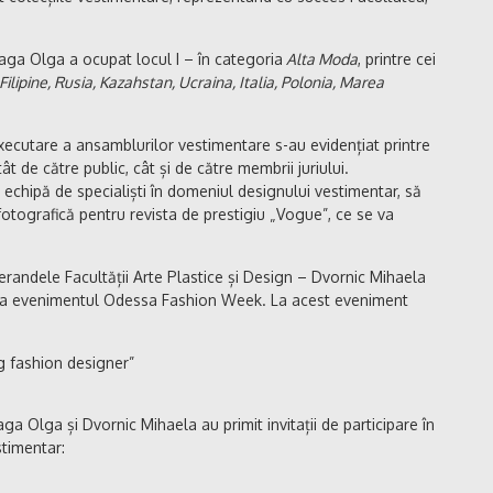
aga Olga a ocupat locul I – în categoria
Alta Moda
, printre cei
 Filipine, Rusia, Kazahstan, Ucraina, Italia, Polonia, Marea
executare a ansamblurilor vestimentare s-au evidențiat printre
atât de către public, cât și de către membrii juriului.
echipă de specialiști în domeniul designului vestimentar, să
fotografică pentru revista de prestigiu „Vogue”, ce se va
randele Facultății Arte Plastice și Design – Dvornic Mihaela
e la evenimentul Odessa Fashion Week. La acest eveniment
ng fashion designer”
ga Olga și Dvornic Mihaela au primit invitații de participare în
stimentar: