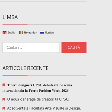
LIMBA
English
Romanian
Russian
Caută
după:
ARTICOLE RECENTE
𝐓𝐢𝐧𝐞𝐫𝐢𝐢 𝐝𝐞𝐬𝐢𝐠𝐧𝐞𝐫𝐢 𝐔𝐏𝐒𝐂 𝐝𝐞𝐛𝐮𝐭𝐞𝐚𝐳𝐚̆ 𝐩𝐞 𝐬𝐜𝐞𝐧𝐚
𝐢𝐧𝐭𝐞𝐫𝐧𝐚𝐭̗𝐢𝐨𝐧𝐚𝐥𝐚̆ 𝐥𝐚 𝐅𝐞𝐞𝐫𝐢𝐜 𝐅𝐚𝐬𝐡𝐢𝐨𝐧 𝐖𝐞𝐞𝐤 𝟐𝟎𝟐𝟔
O nouă generație de creatori la UPSC!
Absolventele Facultății Arte Vizuale și Design,