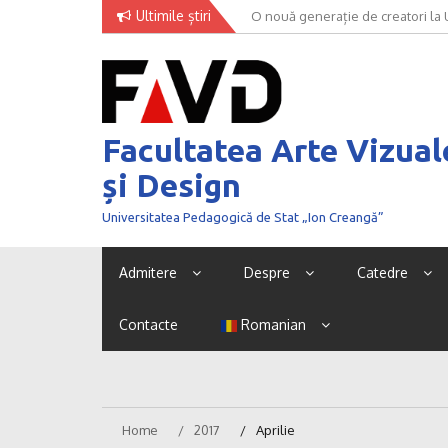
Skip
Ultimile știri
O nouă generație de creatori la
to
content
Facultatea Arte Vizual
și Design
Universitatea Pedagogică de Stat „Ion Creangă”
Admitere
Despre
Catedre
Contacte
Romanian
Home
2017
Aprilie