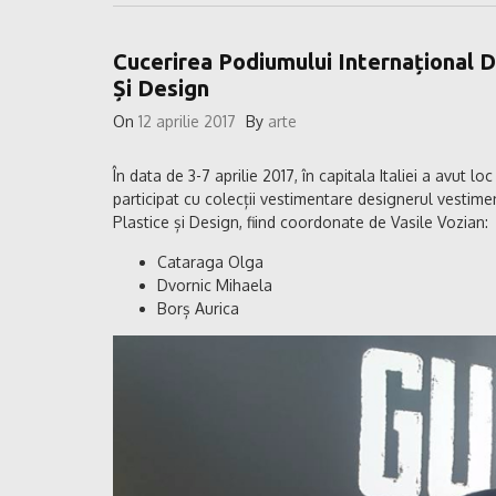
Cucerirea Podiumului Internațional D
Și Design
On
12 aprilie 2017
By
arte
În data de 3-7 aprilie 2017, în capitala Italiei a avut
participat cu colecții vestimentare designerul vestimen
Plastice și Design, fiind coordonate de Vasile Vozian:
Cataraga Olga
Dvornic Mihaela
Borș Aurica