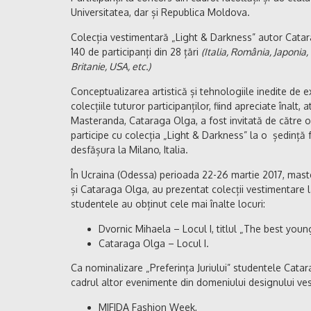
Universitatea, dar și Republica Moldova.
Colecția vestimentară „Light & Darkness” autor Catar
140 de participanți din 28 țări
(Italia, România, Japonia,
Britanie, USA, etc.)
Conceptualizarea artistică și tehnologiile inedite de 
colecțiile tuturor participanților, fiind apreciate înalt, 
Masteranda, Cataraga Olga, a fost invitată de către o 
participe cu colecția „Light & Darkness” la o ședință 
desfășura la Milano, Italia.
În Ucraina (Odessa) perioada 22-26 martie 2017, maste
și Cataraga Olga, au prezentat colecții vestimentar
studentele au obținut cele mai înalte locuri:
Dvornic Mihaela – Locul I, titlul „The best you
Cataraga Olga – Locul I.
Ca nominalizare „Preferința Juriului” studentele Catara
cadrul altor evenimente din domeniului designului ve
MIFIDA Fashion Week,