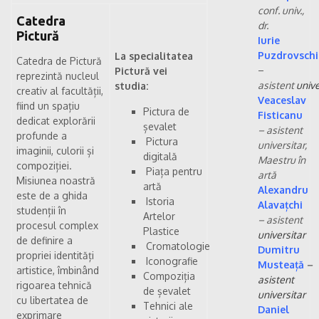
conf. univ.,
Catedra
dr.
Pictură
Iurie
Puzdrovschi
La specialitatea
Catedra de Pictură
–
Pictură vei
reprezintă nucleul
asistent
unive
studia:
creativ al facultății,
Veaceslav
fiind un spațiu
Pictura de
Fisticanu
dedicat explorării
șevalet
– asistent
profunde a
Pictura
universitar,
imaginii, culorii și
digitală
Maestru în
compoziției.
Piața pentru
artă
Misiunea noastră
artă
Alexandru
este de a ghida
Istoria
Alavațchi
studenții în
Artelor
–
asistent
procesul complex
Plastice
universitar
de definire a
Cromatologie
Dumitru
propriei identități
Iconografie
Musteață
–
artistice, îmbinând
Compoziția
asistent
rigoarea tehnică
de șevalet
universitar
cu libertatea de
Tehnici ale
Daniel
exprimare