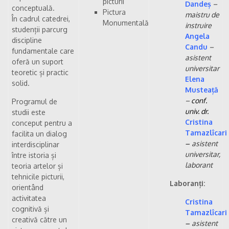
picturii
Dandeș
–
conceptuală.
Pictura
maistru de
În cadrul catedrei,
Monumentală
instruire
studenții parcurg
Angela
discipline
Candu
–
fundamentale care
asistent
oferă un suport
universitar
teoretic și practic
Elena
solid.
Musteață
–
conf.
Programul de
univ. dr.
studii este
Cristina
conceput pentru a
Tamazlîcari
facilita un dialog
–
asistent
interdisciplinar
universitar,
între istoria și
laborant
teoria artelor și
tehnicile picturii,
Laboranți:
orientând
activitatea
Cristina
cognitivă și
Tamazlîcari
creativă către un
–
asistent