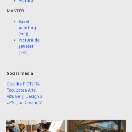
Pictură
MASTER
Easel
painting
(eng)
Pictură de
șevalet
(rom)
Social media
Catedra PICTURĂ
Facultatea Arte
Vizuale și Design a
UPS „Ion Creangă”