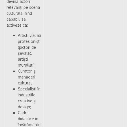
devină actori
relevanți pe scena
culturală, fiind
capabili să
activeze ca:
Artiști vizuali
profesioniști
(pictori de
șevalet,
artiști
muraliști);
Curatori și
manageri
culturali;
Specialiști în
industriile
creative și
design;
Cadre
didactice în
învățământul