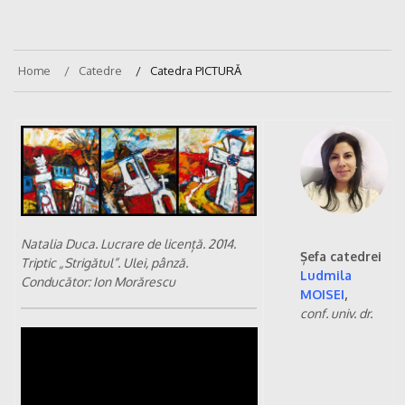
Home
Catedre
Catedra PICTURĂ
Natalia Duca. Lucrare de licență. 2014.
Șefa catedrei
Triptic „Strigătul”. Ulei, pânză.
Ludmila
Conducător: Ion Morărescu
MOISEI
,
conf. univ. dr.