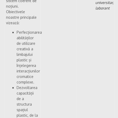
sistem coerent de
universitar,
noțiuni.
laborant
Obiectivele
noastre principale
vizează:
Perfecționarea
abilităților
de utilizare
creativă a
limbajului
plastic și
înțelegerea
interacțiunilor
cromatice
complexe.
Dezvoltarea
capacității
de a
structura
spațiul
plastic, de la