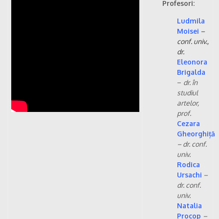
Profesori:
Ludmila
Moisei
–
conf. univ.,
dr.
Eleonora
Brigalda
–
dr. în
studiul
artelor,
prof.
Cezara
Gheorghiță
– dr. conf.
univ.
Rodica
Ursachi
–
dr. conf.
univ.
Natalia
Procop
–