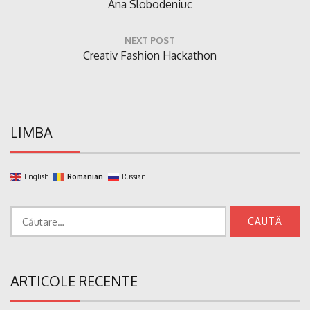
Previous
Ana Slobodeniuc
articole
Post:
NEXT POST
Next
Creativ Fashion Hackathon
Post:
LIMBA
English
Romanian
Russian
Caută
după:
ARTICOLE RECENTE