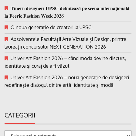
𝐓𝐢𝐧𝐞𝐫𝐢𝐢 𝐝𝐞𝐬𝐢𝐠𝐧𝐞𝐫𝐢 𝐔𝐏𝐒𝐂 𝐝𝐞𝐛𝐮𝐭𝐞𝐚𝐳𝐚̆ 𝐩𝐞 𝐬𝐜𝐞𝐧𝐚 𝐢𝐧𝐭𝐞𝐫𝐧𝐚𝐭̗𝐢𝐨𝐧𝐚𝐥𝐚̆
𝐥𝐚 𝐅𝐞𝐞𝐫𝐢𝐜 𝐅𝐚𝐬𝐡𝐢𝐨𝐧 𝐖𝐞𝐞𝐤 𝟐𝟎𝟐𝟔
O nouă generație de creatori la UPSC!
Absolventele Facultății Arte Vizuale și Design, printre
laureații concursului NEXT GENERATION 2026
Univer Art Fashion 2026 – când moda devine discurs,
identitate și curaj de a fi văzut
Univer Art Fashion 2026 – noua generație de designeri
redefinește dialogul dintre artă, identitate și modă
CATEGORII
Categorii