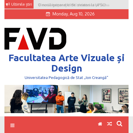
Skip
Ultimile știri
O nouă generație de creatori la UPSC!
to
Monday, Aug 10, 2026
content
Facultatea Arte Vizuale și
Design
Universitatea Pedagogică de Stat „Ion Creangă”