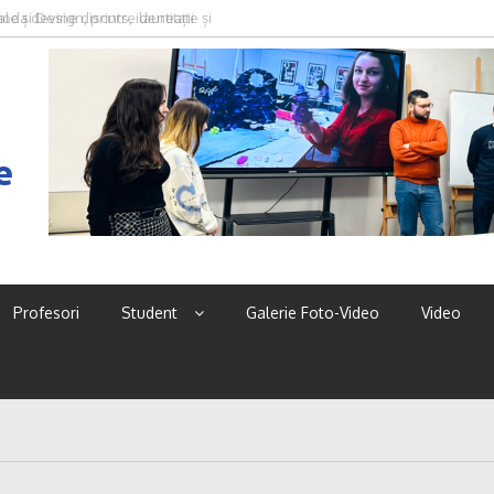
oda devine discurs, identitate și
e
Profesori
Student
Galerie Foto-Video
Video