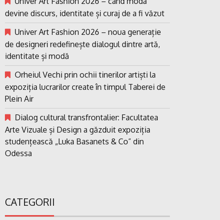
Univer Art Fashion 2026 – când moda
devine discurs, identitate și curaj de a fi văzut
Univer Art Fashion 2026 – noua generație
de designeri redefinește dialogul dintre artă,
identitate și modă
Orheiul Vechi prin ochii tinerilor artiști la
expoziția lucrarilor create în timpul Taberei de
Plein Air
Dialog cultural transfrontalier: Facultatea
Arte Vizuale și Design a găzduit expoziția
studențească „Luka Basanets & Co” din
Odessa
CATEGORII