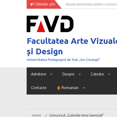
Skip
Ultimile știri
Univer Art Fashion 2026 – când m
to
curaj de a fi văzut
content
Facultatea Arte Vizual
și Design
Universitatea Pedagogică de Stat „Ion Creangă”
Admitere
Despre
Catedre
Contacte
Romanian
Home
Concursul „Culorile Unui Genocid”