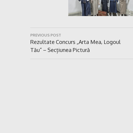
Navigare
PREVIOUS POST
în
Previous
Rezultate Concurs „Arta Mea, Logoul
Post:
Tău” – Secțiunea Pictură
articole