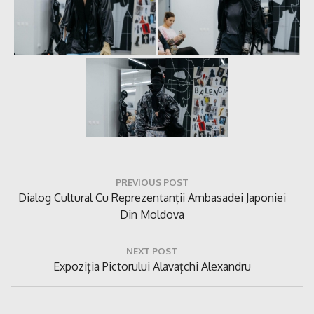
Navigare
PREVIOUS POST
în
Previous
Dialog Cultural Cu Reprezentanții Ambasadei Japoniei
articole
Post:
Din Moldova
NEXT POST
Next
Expoziția Pictorului Alavațchi Alexandru
Post: