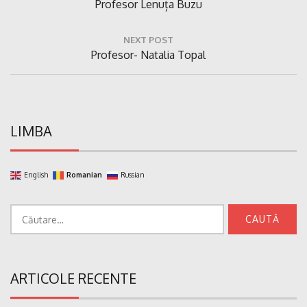
Previous
Profesor Lenuța Buzu
articole
Post:
NEXT POST
Next
Profesor- Natalia Topal
Post:
LIMBA
English
Romanian
Russian
Caută
după:
ARTICOLE RECENTE