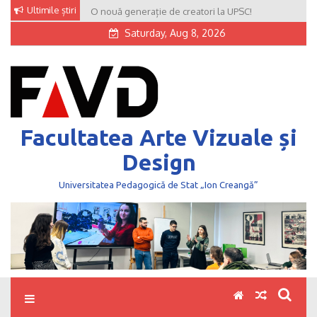
Skip
Ultimile știri
O nouă generație de creatori la UPSC!
to
Saturday, Aug 8, 2026
content
Facultatea Arte Vizuale și
Design
Universitatea Pedagogică de Stat „Ion Creangă”