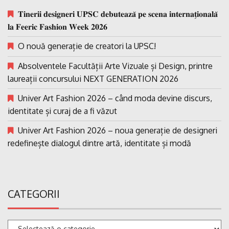
𝐓𝐢𝐧𝐞𝐫𝐢𝐢 𝐝𝐞𝐬𝐢𝐠𝐧𝐞𝐫𝐢 𝐔𝐏𝐒𝐂 𝐝𝐞𝐛𝐮𝐭𝐞𝐚𝐳𝐚̆ 𝐩𝐞 𝐬𝐜𝐞𝐧𝐚 𝐢𝐧𝐭𝐞𝐫𝐧𝐚𝐭̗𝐢𝐨𝐧𝐚𝐥𝐚̆
𝐥𝐚 𝐅𝐞𝐞𝐫𝐢𝐜 𝐅𝐚𝐬𝐡𝐢𝐨𝐧 𝐖𝐞𝐞𝐤 𝟐𝟎𝟐𝟔
O nouă generație de creatori la UPSC!
Absolventele Facultății Arte Vizuale și Design, printre
laureații concursului NEXT GENERATION 2026
Univer Art Fashion 2026 – când moda devine discurs,
identitate și curaj de a fi văzut
Univer Art Fashion 2026 – noua generație de designeri
redefinește dialogul dintre artă, identitate și modă
CATEGORII
Categorii