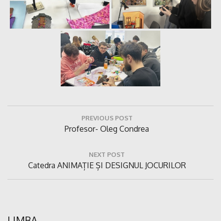
Navigare
PREVIOUS POST
în
Previous
Profesor- Oleg Condrea
articole
Post:
NEXT POST
Next
Catedra ANIMAȚIE ȘI DESIGNUL JOCURILOR
Post:
LIMBA