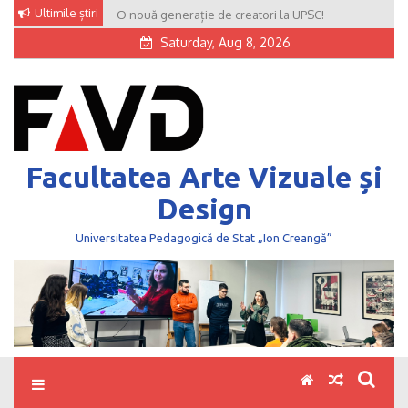
Skip
Ultimile știri
O nouă generație de creatori la UPSC!
to
Saturday, Aug 8, 2026
content
Facultatea Arte Vizuale și
Design
Universitatea Pedagogică de Stat „Ion Creangă”