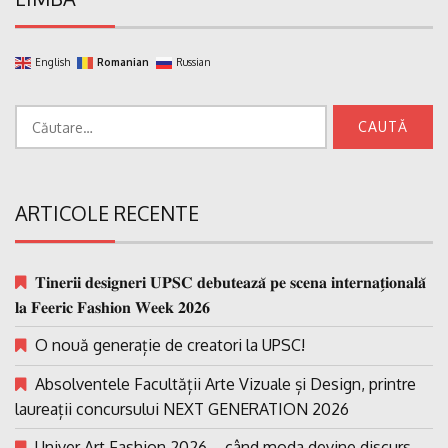
English
Romanian
Russian
Caută
după:
ARTICOLE RECENTE
𝐓𝐢𝐧𝐞𝐫𝐢𝐢 𝐝𝐞𝐬𝐢𝐠𝐧𝐞𝐫𝐢 𝐔𝐏𝐒𝐂 𝐝𝐞𝐛𝐮𝐭𝐞𝐚𝐳𝐚̆ 𝐩𝐞 𝐬𝐜𝐞𝐧𝐚 𝐢𝐧𝐭𝐞𝐫𝐧𝐚𝐭̗𝐢𝐨𝐧𝐚𝐥𝐚̆
𝐥𝐚 𝐅𝐞𝐞𝐫𝐢𝐜 𝐅𝐚𝐬𝐡𝐢𝐨𝐧 𝐖𝐞𝐞𝐤 𝟐𝟎𝟐𝟔
O nouă generație de creatori la UPSC!
Absolventele Facultății Arte Vizuale și Design, printre
laureații concursului NEXT GENERATION 2026
Univer Art Fashion 2026 – când moda devine discurs,