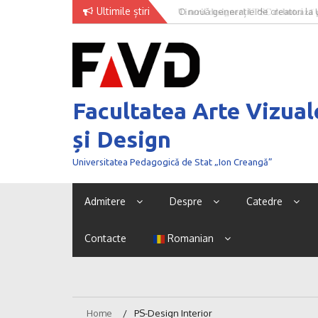
Skip
Ultimile știri
O nouă generație de creatori la
to
content
Facultatea Arte Vizual
și Design
Universitatea Pedagogică de Stat „Ion Creangă”
Admitere
Despre
Catedre
Contacte
Romanian
Home
PS-Design Interior