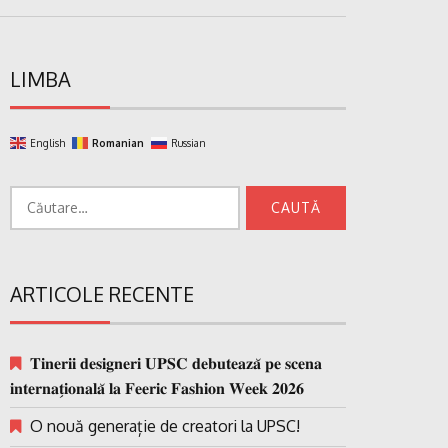
LIMBA
English
Romanian
Russian
Caută
după:
ARTICOLE RECENTE
𝐓𝐢𝐧𝐞𝐫𝐢𝐢 𝐝𝐞𝐬𝐢𝐠𝐧𝐞𝐫𝐢 𝐔𝐏𝐒𝐂 𝐝𝐞𝐛𝐮𝐭𝐞𝐚𝐳𝐚̆ 𝐩𝐞 𝐬𝐜𝐞𝐧𝐚
𝐢𝐧𝐭𝐞𝐫𝐧𝐚𝐭̗𝐢𝐨𝐧𝐚𝐥𝐚̆ 𝐥𝐚 𝐅𝐞𝐞𝐫𝐢𝐜 𝐅𝐚𝐬𝐡𝐢𝐨𝐧 𝐖𝐞𝐞𝐤 𝟐𝟎𝟐𝟔
O nouă generație de creatori la UPSC!