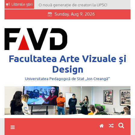
Skip
Ultimile știri
O nouă generație de creatori la UPSC!
to
Sunday, Aug 9, 2026
content
Facultatea Arte Vizuale și
Design
Universitatea Pedagogică de Stat „Ion Creangă”