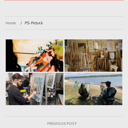
Home
PS- Pictură
Navigare
PREVIOUS POST
în