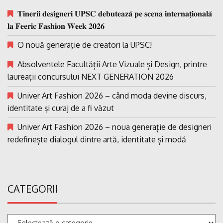
𝐓𝐢𝐧𝐞𝐫𝐢𝐢 𝐝𝐞𝐬𝐢𝐠𝐧𝐞𝐫𝐢 𝐔𝐏𝐒𝐂 𝐝𝐞𝐛𝐮𝐭𝐞𝐚𝐳𝐚̆ 𝐩𝐞 𝐬𝐜𝐞𝐧𝐚 𝐢𝐧𝐭𝐞𝐫𝐧𝐚𝐭̗𝐢𝐨𝐧𝐚𝐥𝐚̆
𝐥𝐚 𝐅𝐞𝐞𝐫𝐢𝐜 𝐅𝐚𝐬𝐡𝐢𝐨𝐧 𝐖𝐞𝐞𝐤 𝟐𝟎𝟐𝟔
O nouă generație de creatori la UPSC!
Absolventele Facultății Arte Vizuale și Design, printre
laureații concursului NEXT GENERATION 2026
Univer Art Fashion 2026 – când moda devine discurs,
identitate și curaj de a fi văzut
Univer Art Fashion 2026 – noua generație de designeri
redefinește dialogul dintre artă, identitate și modă
CATEGORII
Categorii