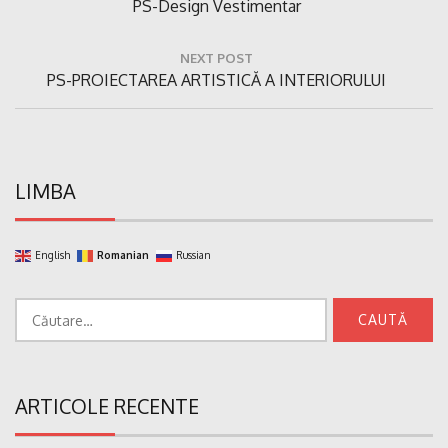
Previous
PS-Design Vestimentar
articole
Post:
NEXT POST
Next
PS-PROIECTAREA ARTISTICĂ A INTERIORULUI
Post:
LIMBA
English
Romanian
Russian
Caută
după:
ARTICOLE RECENTE