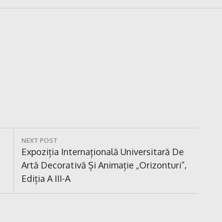
NEXT POST
Next
Expoziția Internațională Universitară De
Post:
Artă Decorativă Și Animație „Orizonturi”,
Ediția A III-A