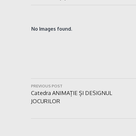
No Images found.
Navigare
PREVIOUS POST
în
Previous
Catedra ANIMAȚIE ȘI DESIGNUL
Post:
JOCURILOR
articole