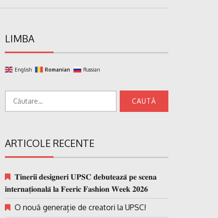
LIMBA
English
Romanian
Russian
Caută
după:
ARTICOLE RECENTE
𝐓𝐢𝐧𝐞𝐫𝐢𝐢 𝐝𝐞𝐬𝐢𝐠𝐧𝐞𝐫𝐢 𝐔𝐏𝐒𝐂 𝐝𝐞𝐛𝐮𝐭𝐞𝐚𝐳𝐚̆ 𝐩𝐞 𝐬𝐜𝐞𝐧𝐚
𝐢𝐧𝐭𝐞𝐫𝐧𝐚𝐭̗𝐢𝐨𝐧𝐚𝐥𝐚̆ 𝐥𝐚 𝐅𝐞𝐞𝐫𝐢𝐜 𝐅𝐚𝐬𝐡𝐢𝐨𝐧 𝐖𝐞𝐞𝐤 𝟐𝟎𝟐𝟔
O nouă generație de creatori la UPSC!