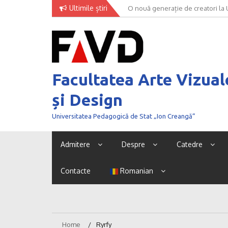
Skip
Ultimile știri
O nouă generație de creatori la
to
content
Facultatea Arte Vizual
și Design
Universitatea Pedagogică de Stat „Ion Creangă”
Admitere
Despre
Catedre
Contacte
Romanian
Home
Ryrfy