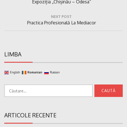
Previous
Expoziția „Chișinău – Odesa”
articole
Post:
NEXT POST
Next
Practica Profesională La Mediacor
Post:
LIMBA
English
Romanian
Russian
Caută
după:
ARTICOLE RECENTE