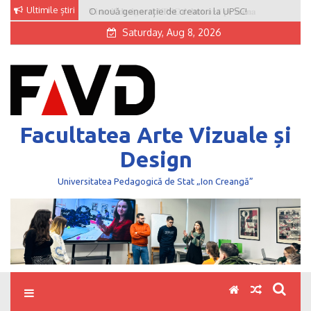
Skip
Ultimile știri
O nouă generație de creatori la UPSC!
to
Saturday, Aug 8, 2026
content
Facultatea Arte Vizuale și
Design
Universitatea Pedagogică de Stat „Ion Creangă”