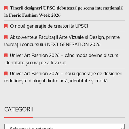
𝐓𝐢𝐧𝐞𝐫𝐢𝐢 𝐝𝐞𝐬𝐢𝐠𝐧𝐞𝐫𝐢 𝐔𝐏𝐒𝐂 𝐝𝐞𝐛𝐮𝐭𝐞𝐚𝐳𝐚̆ 𝐩𝐞 𝐬𝐜𝐞𝐧𝐚 𝐢𝐧𝐭𝐞𝐫𝐧𝐚𝐭̗𝐢𝐨𝐧𝐚𝐥𝐚̆
𝐥𝐚 𝐅𝐞𝐞𝐫𝐢𝐜 𝐅𝐚𝐬𝐡𝐢𝐨𝐧 𝐖𝐞𝐞𝐤 𝟐𝟎𝟐𝟔
O nouă generație de creatori la UPSC!
Absolventele Facultății Arte Vizuale și Design, printre
laureații concursului NEXT GENERATION 2026
Univer Art Fashion 2026 – când moda devine discurs,
identitate și curaj de a fi văzut
Univer Art Fashion 2026 – noua generație de designeri
redefinește dialogul dintre artă, identitate și modă
CATEGORII
Categorii