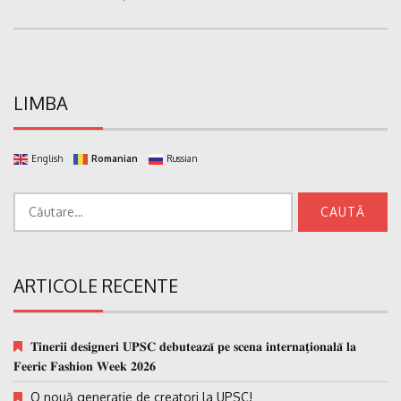
LIMBA
English
Romanian
Russian
Caută
după:
ARTICOLE RECENTE
𝐓𝐢𝐧𝐞𝐫𝐢𝐢 𝐝𝐞𝐬𝐢𝐠𝐧𝐞𝐫𝐢 𝐔𝐏𝐒𝐂 𝐝𝐞𝐛𝐮𝐭𝐞𝐚𝐳𝐚̆ 𝐩𝐞 𝐬𝐜𝐞𝐧𝐚 𝐢𝐧𝐭𝐞𝐫𝐧𝐚𝐭̗𝐢𝐨𝐧𝐚𝐥𝐚̆ 𝐥𝐚
𝐅𝐞𝐞𝐫𝐢𝐜 𝐅𝐚𝐬𝐡𝐢𝐨𝐧 𝐖𝐞𝐞𝐤 𝟐𝟎𝟐𝟔
O nouă generație de creatori la UPSC!