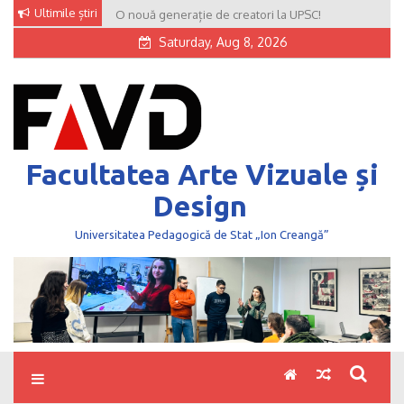
Skip
Ultimile știri
O nouă generație de creatori la UPSC!
to
Saturday, Aug 8, 2026
content
Facultatea Arte Vizuale și
Design
Universitatea Pedagogică de Stat „Ion Creangă”