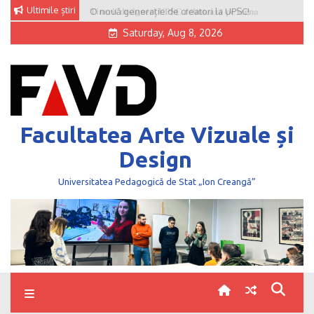
Skip
Ultimile știri
O nouă generație de creatori la UPSC!
to
Saturday, Aug 8, 2026
content
Facultatea Arte Vizuale și
Design
Universitatea Pedagogică de Stat „Ion Creangă”