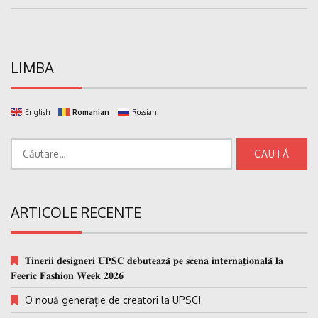
LIMBA
English
Romanian
Russian
Caută
după:
ARTICOLE RECENTE
𝐓𝐢𝐧𝐞𝐫𝐢𝐢 𝐝𝐞𝐬𝐢𝐠𝐧𝐞𝐫𝐢 𝐔𝐏𝐒𝐂 𝐝𝐞𝐛𝐮𝐭𝐞𝐚𝐳𝐚̆ 𝐩𝐞 𝐬𝐜𝐞𝐧𝐚 𝐢𝐧𝐭𝐞𝐫𝐧𝐚𝐭̗𝐢𝐨𝐧𝐚𝐥𝐚̆ 𝐥𝐚
𝐅𝐞𝐞𝐫𝐢𝐜 𝐅𝐚𝐬𝐡𝐢𝐨𝐧 𝐖𝐞𝐞𝐤 𝟐𝟎𝟐𝟔
O nouă generație de creatori la UPSC!