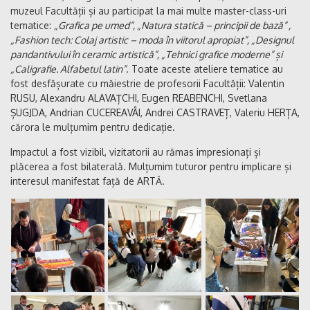
muzeul Facultății și au participat la mai multe master-class-uri
tematice:
„Grafica pe umed”, „Natura statică – principii de bază” ,
„Fashion tech: Colaj artistic – moda în viitorul apropiat”, „Designul
pandantivului în ceramic artistică”, „Tehnici grafice moderne” și
„Caligrafie. Alfabetul latin”
. Toate aceste ateliere tematice au
fost desfășurate cu măiestrie de profesorii Facultății: Valentin
RUSU, Alexandru ALAVAȚCHI, Eugen REABENCHI, Svetlana
ȘUGJDA, Andrian CUCEREAVÂI, Andrei CASTRAVEȚ, Valeriu HERȚA,
cărora le mulțumim pentru dedicație.
Impactul a fost vizibil, vizitatorii au rămas impresionați și
plăcerea a fost bilaterală. Mulțumim tuturor pentru implicare și
interesul manifestat față de ARTĂ.