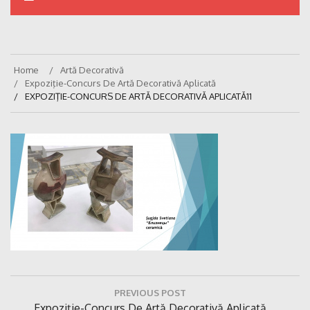
Home
Artă Decorativă
Expoziţie-Concurs De Artă Decorativă Aplicată
EXPOZIŢIE-CONCURS DE ARTĂ DECORATIVĂ APLICATĂ11
Navigare
PREVIOUS POST
în
Previous
Expoziţie-Concurs De Artă Decorativă Aplicată