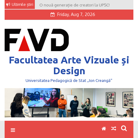
Skip
Ultimile știri
O nouă generație de creatori la UPSC!
to
Friday, Aug 7, 2026
content
Facultatea Arte Vizuale și
Design
Universitatea Pedagogică de Stat „Ion Creangă”