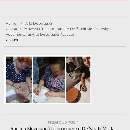
Home
Artă Decorativă
Practica Muzeistică La Programele De Studii Modă-Design
Vestimentar Și Arte Decorative Aplicate
Print
Navigare
PREVIOUS POST
în
Previous
Practica Muzeistică La Programele De Studii Modă-
articole