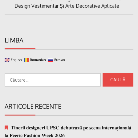
Post:
Design Vestimentar Și Arte Decorative Aplicate
LIMBA
English
Romanian
Russian
Caută
după:
ARTICOLE RECENTE
𝐓𝐢𝐧𝐞𝐫𝐢𝐢 𝐝𝐞𝐬𝐢𝐠𝐧𝐞𝐫𝐢 𝐔𝐏𝐒𝐂 𝐝𝐞𝐛𝐮𝐭𝐞𝐚𝐳𝐚̆ 𝐩𝐞 𝐬𝐜𝐞𝐧𝐚 𝐢𝐧𝐭𝐞𝐫𝐧𝐚𝐭̗𝐢𝐨𝐧𝐚𝐥𝐚̆
𝐥𝐚 𝐅𝐞𝐞𝐫𝐢𝐜 𝐅𝐚𝐬𝐡𝐢𝐨𝐧 𝐖𝐞𝐞𝐤 𝟐𝟎𝟐𝟔