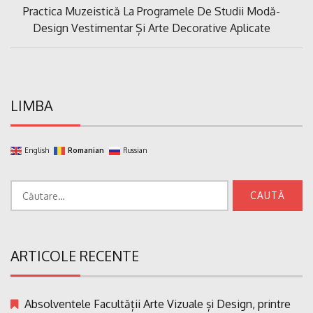
Previous
Practica Muzeistică La Programele De Studii Modă-
articole
Post:
Design Vestimentar Și Arte Decorative Aplicate
LIMBA
English
Romanian
Russian
Caută
după:
ARTICOLE RECENTE
Absolventele Facultății Arte Vizuale și Design, printre