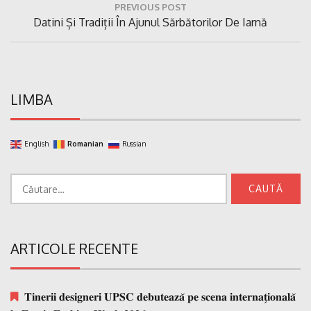
PREVIOUS POST
în
Previous
Datini Și Tradiții În Ajunul Sărbătorilor De Iarnă
articole
Post:
LIMBA
English
Romanian
Russian
Caută
după:
ARTICOLE RECENTE
𝐓𝐢𝐧𝐞𝐫𝐢𝐢 𝐝𝐞𝐬𝐢𝐠𝐧𝐞𝐫𝐢 𝐔𝐏𝐒𝐂 𝐝𝐞𝐛𝐮𝐭𝐞𝐚𝐳𝐚̆ 𝐩𝐞 𝐬𝐜𝐞𝐧𝐚 𝐢𝐧𝐭𝐞𝐫𝐧𝐚𝐭̗𝐢𝐨𝐧𝐚𝐥𝐚̆