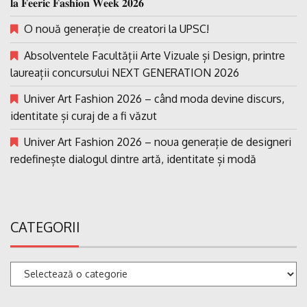
𝐥𝐚 𝐅𝐞𝐞𝐫𝐢𝐜 𝐅𝐚𝐬𝐡𝐢𝐨𝐧 𝐖𝐞𝐞𝐤 𝟐𝟎𝟐𝟔
O nouă generație de creatori la UPSC!
Absolventele Facultății Arte Vizuale și Design, printre
laureații concursului NEXT GENERATION 2026
Univer Art Fashion 2026 – când moda devine discurs,
identitate și curaj de a fi văzut
Univer Art Fashion 2026 – noua generație de designeri
redefinește dialogul dintre artă, identitate și modă
CATEGORII
Categorii