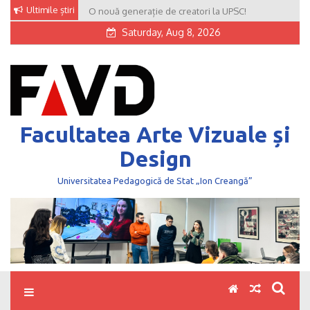
Skip
Ultimile știri
O nouă generație de creatori la UPSC!
to
Saturday, Aug 8, 2026
content
Facultatea Arte Vizuale și
Design
Universitatea Pedagogică de Stat „Ion Creangă”