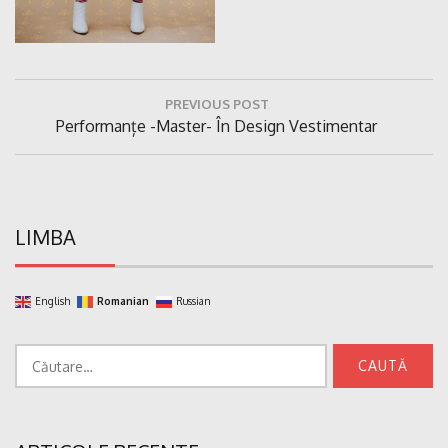
Navigare
PREVIOUS POST
în
Previous
Performanțe -master- În Design Vestimentar
articole
Post:
LIMBA
English
Romanian
Russian
Caută
după: