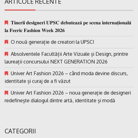
ARTICOLE RECENTE
𝐓𝐢𝐧𝐞𝐫𝐢𝐢 𝐝𝐞𝐬𝐢𝐠𝐧𝐞𝐫𝐢 𝐔𝐏𝐒𝐂 𝐝𝐞𝐛𝐮𝐭𝐞𝐚𝐳𝐚̆ 𝐩𝐞 𝐬𝐜𝐞𝐧𝐚 𝐢𝐧𝐭𝐞𝐫𝐧𝐚𝐭̗𝐢𝐨𝐧𝐚𝐥𝐚̆
𝐥𝐚 𝐅𝐞𝐞𝐫𝐢𝐜 𝐅𝐚𝐬𝐡𝐢𝐨𝐧 𝐖𝐞𝐞𝐤 𝟐𝟎𝟐𝟔
O nouă generație de creatori la UPSC!
Absolventele Facultății Arte Vizuale și Design, printre
laureații concursului NEXT GENERATION 2026
Univer Art Fashion 2026 – când moda devine discurs,
identitate și curaj de a fi văzut
Univer Art Fashion 2026 – noua generație de designeri
redefinește dialogul dintre artă, identitate și modă
CATEGORII