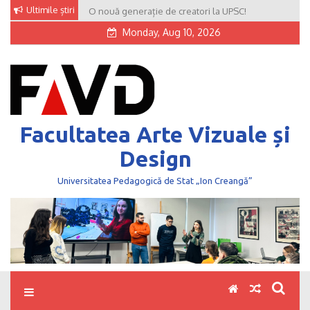
Skip
Ultimile știri
O nouă generație de creatori la UPSC!
to
Monday, Aug 10, 2026
content
Facultatea Arte Vizuale și
Design
Universitatea Pedagogică de Stat „Ion Creangă”