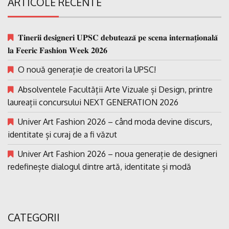
ARTICOLE RECENTE
𝐓𝐢𝐧𝐞𝐫𝐢𝐢 𝐝𝐞𝐬𝐢𝐠𝐧𝐞𝐫𝐢 𝐔𝐏𝐒𝐂 𝐝𝐞𝐛𝐮𝐭𝐞𝐚𝐳𝐚̆ 𝐩𝐞 𝐬𝐜𝐞𝐧𝐚 𝐢𝐧𝐭𝐞𝐫𝐧𝐚𝐭̗𝐢𝐨𝐧𝐚𝐥𝐚̆
𝐥𝐚 𝐅𝐞𝐞𝐫𝐢𝐜 𝐅𝐚𝐬𝐡𝐢𝐨𝐧 𝐖𝐞𝐞𝐤 𝟐𝟎𝟐𝟔
O nouă generație de creatori la UPSC!
Absolventele Facultății Arte Vizuale și Design, printre
laureații concursului NEXT GENERATION 2026
Univer Art Fashion 2026 – când moda devine discurs,
identitate și curaj de a fi văzut
Univer Art Fashion 2026 – noua generație de designeri
redefinește dialogul dintre artă, identitate și modă
CATEGORII