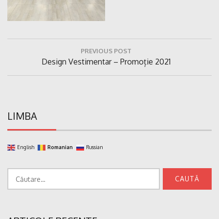
Navigare
PREVIOUS POST
în
Previous
Design Vestimentar – Promoție 2021
articole
Post:
LIMBA
English
Romanian
Russian
Caută
după: