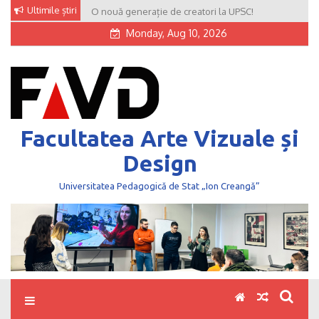
Skip
Ultimile știri
O nouă generație de creatori la UPSC!
to
Monday, Aug 10, 2026
content
Facultatea Arte Vizuale și
Design
Universitatea Pedagogică de Stat „Ion Creangă”