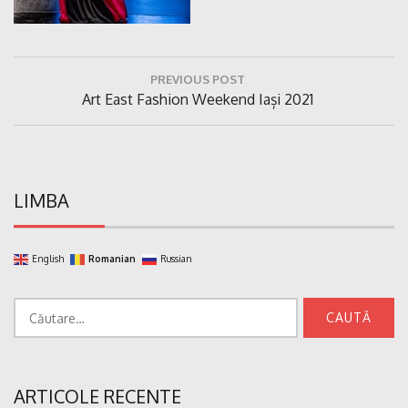
Navigare
PREVIOUS POST
în
Previous
Art East Fashion Weekend Iași 2021
articole
Post:
LIMBA
English
Romanian
Russian
Caută
după:
ARTICOLE RECENTE