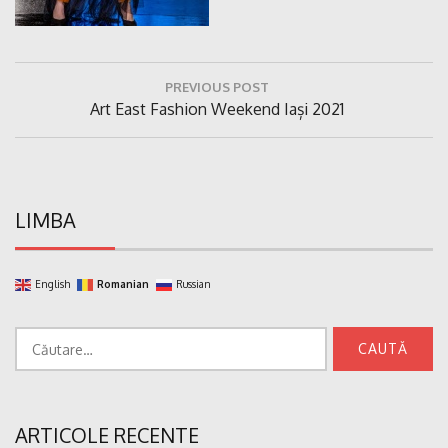
Navigare
PREVIOUS POST
în
Previous
Art East Fashion Weekend Iași 2021
articole
Post:
LIMBA
English
Romanian
Russian
Caută
după:
ARTICOLE RECENTE