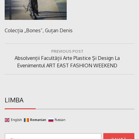
Colecția „Bones”, Guțan Denis
Navigare
PREVIOUS POST
în
Previous
Absolvenții Facultății Arte Plastice Și Design La
articole
Post:
Evenimentul ART EAST FASHION WEEKEND
LIMBA
English
Romanian
Russian
Caută