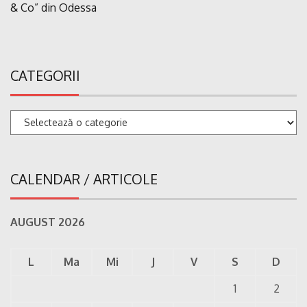
& Co” din Odessa
CATEGORII
Categorii
CALENDAR / ARTICOLE
AUGUST 2026
L
Ma
Mi
J
V
S
D
1
2