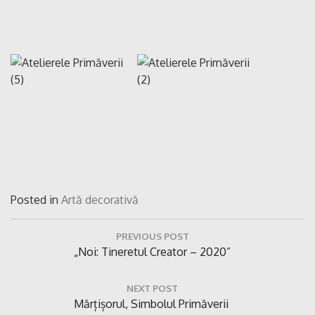
Posted in
Artă decorativă
Navigare
PREVIOUS POST
în
Previous
„Noi: Tineretul Creator – 2020”
articole
Post:
NEXT POST
Next
Mărțișorul, Simbolul Primăverii