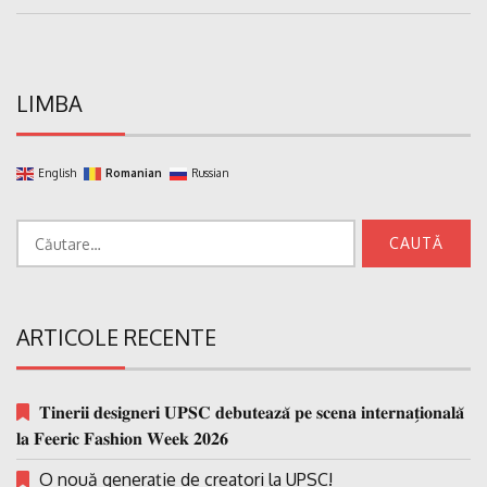
Post:
LIMBA
English
Romanian
Russian
Caută
după:
ARTICOLE RECENTE
𝐓𝐢𝐧𝐞𝐫𝐢𝐢 𝐝𝐞𝐬𝐢𝐠𝐧𝐞𝐫𝐢 𝐔𝐏𝐒𝐂 𝐝𝐞𝐛𝐮𝐭𝐞𝐚𝐳𝐚̆ 𝐩𝐞 𝐬𝐜𝐞𝐧𝐚 𝐢𝐧𝐭𝐞𝐫𝐧𝐚𝐭̗𝐢𝐨𝐧𝐚𝐥𝐚̆
𝐥𝐚 𝐅𝐞𝐞𝐫𝐢𝐜 𝐅𝐚𝐬𝐡𝐢𝐨𝐧 𝐖𝐞𝐞𝐤 𝟐𝟎𝟐𝟔
O nouă generație de creatori la UPSC!