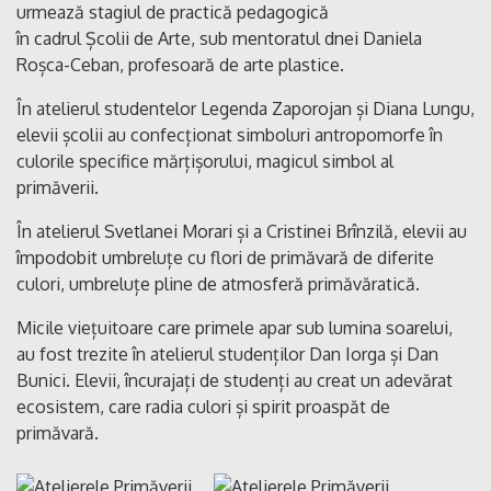
urmează stagiul de practică pedagogică
în cadrul Școlii de Arte, sub mentoratul dnei Daniela
Roșca-Ceban, profesoară de arte plastice.
În atelierul studentelor Legenda Zaporojan și Diana Lungu,
elevii școlii au confecționat simboluri antropomorfe în
culorile specifice mărțișorului, magicul simbol al
primăverii.
În atelierul Svetlanei Morari și a Cristinei Brînzilă, elevii au
împodobit umbreluțe cu flori de primăvară de diferite
culori, umbreluțe pline de atmosferă primăvăratică.
Micile viețuitoare care primele apar sub lumina soarelui,
au fost trezite în atelierul studenților Dan Iorga și Dan
Bunici. Elevii, încurajați de studenți au creat un adevărat
ecosistem, care radia culori și spirit proaspăt de
primăvară.