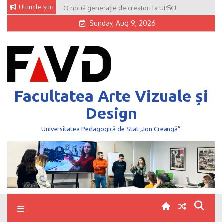
Skip
Ultimile știri
O nouă generație de creatori la UPSC!
to
Sunday, Aug 9, 2026
content
Facultatea Arte Vizuale și
Design
Universitatea Pedagogică de Stat „Ion Creangă”