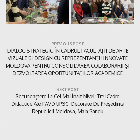
Navigare
PREVIOUS POST
în
Previous
DIALOG STRATEGIC ÎN CADRUL FACULTĂȚII DE ARTE
articole
Post:
VIZUALE ȘI DESIGN CU REPREZENTANȚII INNOVATE
MOLDOVA PENTRU CONSOLIDAREA COLABORĂRII ȘI
DEZVOLTAREA OPORTUNITĂȚILOR ACADEMICE
NEXT POST
Next
Recunoaștere La Cel Mai Înalt Nivel: Trei Cadre
Post:
Didactice Ale FAVD UPSC, Decorate De Președinta
Republicii Moldova, Maia Sandu