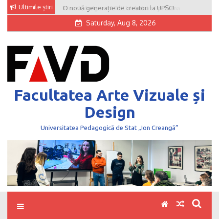
Skip
Ultimile știri
O nouă generație de creatori la UPSC!
to
Saturday, Aug 8, 2026
content
Facultatea Arte Vizuale și
Design
Universitatea Pedagogică de Stat „Ion Creangă”