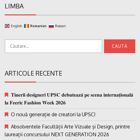
LIMBA
English
Romanian
Russian
Caută
după:
ARTICOLE RECENTE
𝐓𝐢𝐧𝐞𝐫𝐢𝐢 𝐝𝐞𝐬𝐢𝐠𝐧𝐞𝐫𝐢 𝐔𝐏𝐒𝐂 𝐝𝐞𝐛𝐮𝐭𝐞𝐚𝐳𝐚̆ 𝐩𝐞 𝐬𝐜𝐞𝐧𝐚 𝐢𝐧𝐭𝐞𝐫𝐧𝐚𝐭̗𝐢𝐨𝐧𝐚𝐥𝐚̆
𝐥𝐚 𝐅𝐞𝐞𝐫𝐢𝐜 𝐅𝐚𝐬𝐡𝐢𝐨𝐧 𝐖𝐞𝐞𝐤 𝟐𝟎𝟐𝟔
O nouă generație de creatori la UPSC!
Absolventele Facultății Arte Vizuale și Design, printre
laureații concursului NEXT GENERATION 2026