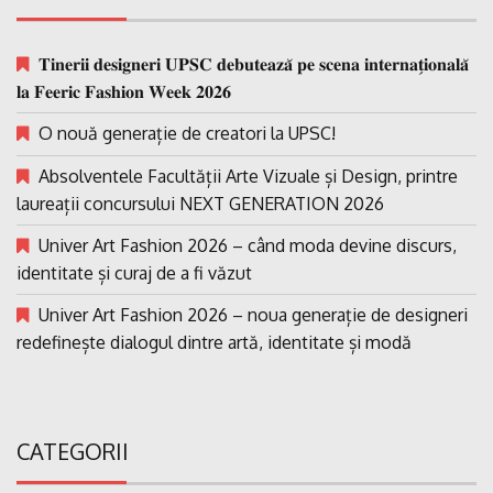
𝐓𝐢𝐧𝐞𝐫𝐢𝐢 𝐝𝐞𝐬𝐢𝐠𝐧𝐞𝐫𝐢 𝐔𝐏𝐒𝐂 𝐝𝐞𝐛𝐮𝐭𝐞𝐚𝐳𝐚̆ 𝐩𝐞 𝐬𝐜𝐞𝐧𝐚 𝐢𝐧𝐭𝐞𝐫𝐧𝐚𝐭̗𝐢𝐨𝐧𝐚𝐥𝐚̆
𝐥𝐚 𝐅𝐞𝐞𝐫𝐢𝐜 𝐅𝐚𝐬𝐡𝐢𝐨𝐧 𝐖𝐞𝐞𝐤 𝟐𝟎𝟐𝟔
O nouă generație de creatori la UPSC!
Absolventele Facultății Arte Vizuale și Design, printre
laureații concursului NEXT GENERATION 2026
Univer Art Fashion 2026 – când moda devine discurs,
identitate și curaj de a fi văzut
Univer Art Fashion 2026 – noua generație de designeri
redefinește dialogul dintre artă, identitate și modă
CATEGORII