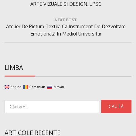
ARTE VIZUALE ȘI DESIGN, UPSC
NEXT POST
Next
Atelier De Pictură Textilă Ca Instrument De Dezvoltare
Post:
Emoțională În Mediul Universitar
LIMBA
English
Romanian
Russian
Caută
după:
ARTICOLE RECENTE