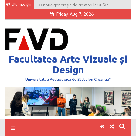
Skip
Ultimile știri
O nouă generație de creatori la UPSC!
to
Friday, Aug 7, 2026
content
Facultatea Arte Vizuale și
Design
Universitatea Pedagogică de Stat „Ion Creangă”