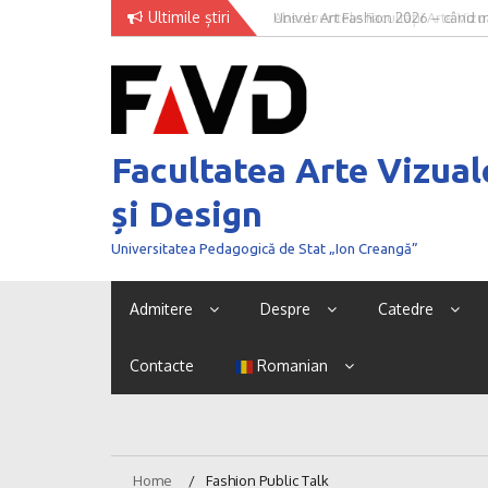
Skip
Ultimile știri
Univer Art Fashion 2026 – când m
to
curaj de a fi văzut
content
Facultatea Arte Vizual
și Design
Universitatea Pedagogică de Stat „Ion Creangă”
Admitere
Despre
Catedre
Contacte
Romanian
Home
Fashion Public Talk