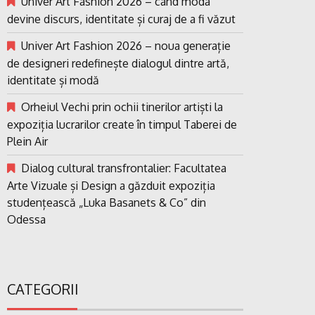
Univer Art Fashion 2026 – când moda
devine discurs, identitate și curaj de a fi văzut
Univer Art Fashion 2026 – noua generație
de designeri redefinește dialogul dintre artă,
identitate și modă
Orheiul Vechi prin ochii tinerilor artiști la
expoziția lucrarilor create în timpul Taberei de
Plein Air
Dialog cultural transfrontalier: Facultatea
Arte Vizuale și Design a găzduit expoziția
studențească „Luka Basanets & Co” din
Odessa
CATEGORII