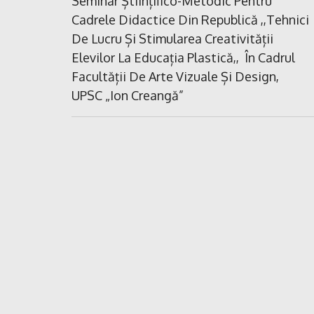
în
Previous
Seminar Științifico-Metodic Pentru
Post:
Cadrele Didactice Din Republică ,,Tehnici
articole
De Lucru Și Stimularea Creativității
Elevilor La Educația Plastică,, În Cadrul
Facultății De Arte Vizuale Și Design,
UPSC „Ion Creangă”