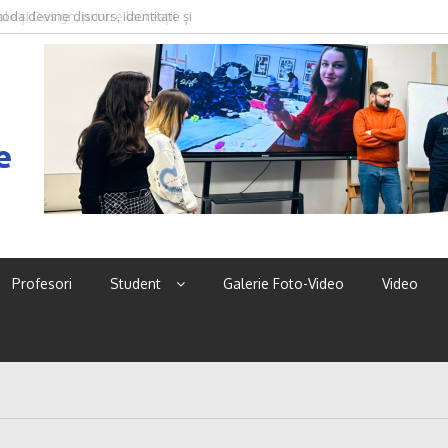
oda devine discurs, identitate și
e
Profesori
Student
Galerie Foto-Video
Video