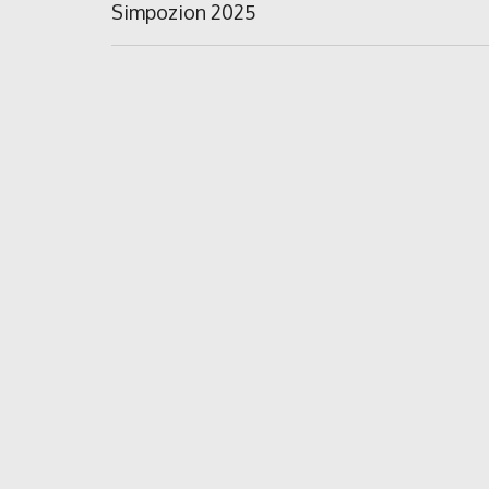
în
Previous
Simpozion 2025
Post:
articole