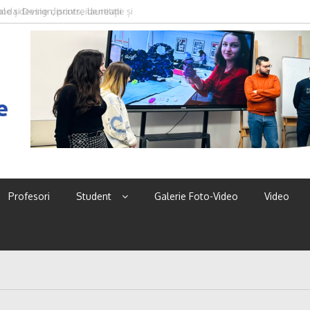
oda devine discurs, identitate și
e
Profesori
Student
Galerie Foto-Video
Video