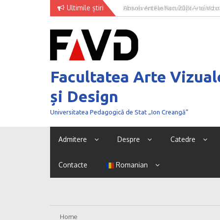
Skip
Ultimile știri
Univer Art Fashion 2026 – când m
to
curaj de a fi văzut
content
Facultatea Arte Vizual
și Design
Universitatea Pedagogică de Stat „Ion Creangă”
Admitere
Despre
Catedre
Contacte
Romanian
Home