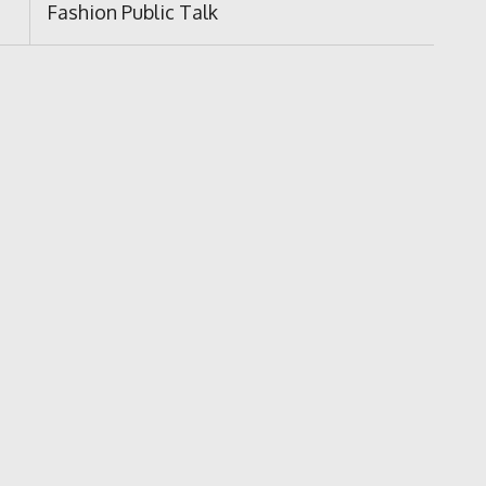
Next
Fashion Public Talk
Post: