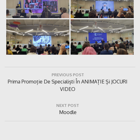
Navigare
PREVIOUS POST
în
Previous
Prima Promoție De Specialiști În ANIMAȚIE Și JOCURI
articole
Post:
VIDEO
NEXT POST
Next
Moodle
Post: