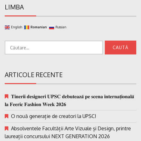
LIMBA
English
Romanian
Russian
Caută
după:
ARTICOLE RECENTE
𝐓𝐢𝐧𝐞𝐫𝐢𝐢 𝐝𝐞𝐬𝐢𝐠𝐧𝐞𝐫𝐢 𝐔𝐏𝐒𝐂 𝐝𝐞𝐛𝐮𝐭𝐞𝐚𝐳𝐚̆ 𝐩𝐞 𝐬𝐜𝐞𝐧𝐚 𝐢𝐧𝐭𝐞𝐫𝐧𝐚𝐭̗𝐢𝐨𝐧𝐚𝐥𝐚̆
𝐥𝐚 𝐅𝐞𝐞𝐫𝐢𝐜 𝐅𝐚𝐬𝐡𝐢𝐨𝐧 𝐖𝐞𝐞𝐤 𝟐𝟎𝟐𝟔
O nouă generație de creatori la UPSC!
Absolventele Facultății Arte Vizuale și Design, printre
laureații concursului NEXT GENERATION 2026