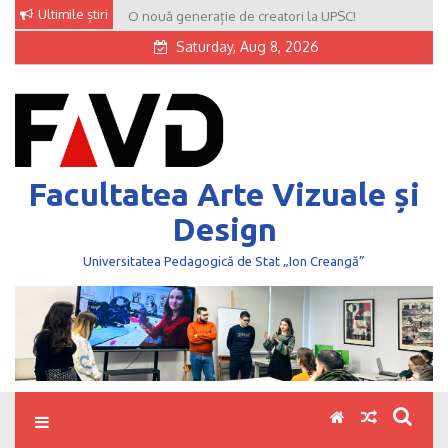
Skip
Ultimile știri
O nouă generație de creatori la UPSC!
to
Saturday, Aug 8, 2026
content
Facultatea Arte Vizuale și
Design
Universitatea Pedagogică de Stat „Ion Creangă”