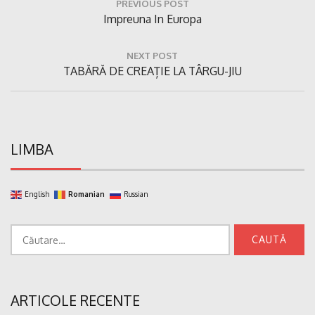
PREVIOUS POST
în
Previous
Impreuna In Europa
articole
Post:
NEXT POST
Next
TABĂRĂ DE CREAȚIE LA TÂRGU-JIU
Post:
LIMBA
English
Romanian
Russian
Caută
după:
ARTICOLE RECENTE