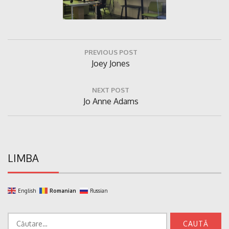
Navigare
PREVIOUS POST
în
Previous
Joey Jones
articole
Post:
NEXT POST
Next
Jo Anne Adams
Post:
LIMBA
English
Romanian
Russian
Caută