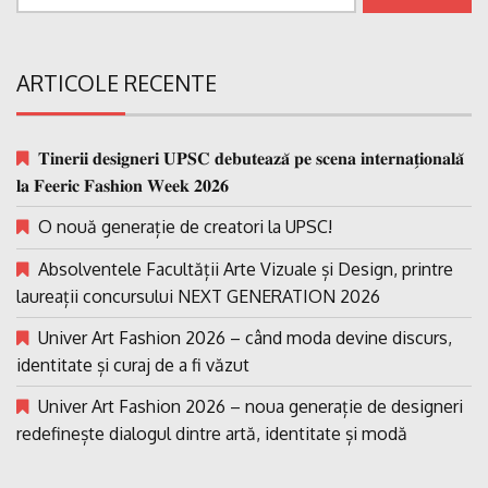
după:
ARTICOLE RECENTE
𝐓𝐢𝐧𝐞𝐫𝐢𝐢 𝐝𝐞𝐬𝐢𝐠𝐧𝐞𝐫𝐢 𝐔𝐏𝐒𝐂 𝐝𝐞𝐛𝐮𝐭𝐞𝐚𝐳𝐚̆ 𝐩𝐞 𝐬𝐜𝐞𝐧𝐚 𝐢𝐧𝐭𝐞𝐫𝐧𝐚𝐭̗𝐢𝐨𝐧𝐚𝐥𝐚̆
𝐥𝐚 𝐅𝐞𝐞𝐫𝐢𝐜 𝐅𝐚𝐬𝐡𝐢𝐨𝐧 𝐖𝐞𝐞𝐤 𝟐𝟎𝟐𝟔
O nouă generație de creatori la UPSC!
Absolventele Facultății Arte Vizuale și Design, printre
laureații concursului NEXT GENERATION 2026
Univer Art Fashion 2026 – când moda devine discurs,
identitate și curaj de a fi văzut
Univer Art Fashion 2026 – noua generație de designeri
redefinește dialogul dintre artă, identitate și modă