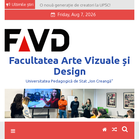
Skip
Ultimile știri
O nouă generație de creatori la UPSC!
to
Friday, Aug 7, 2026
content
Facultatea Arte Vizuale și
Design
Universitatea Pedagogică de Stat „Ion Creangă”