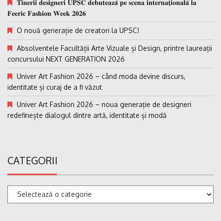
𝐓𝐢𝐧𝐞𝐫𝐢𝐢 𝐝𝐞𝐬𝐢𝐠𝐧𝐞𝐫𝐢 𝐔𝐏𝐒𝐂 𝐝𝐞𝐛𝐮𝐭𝐞𝐚𝐳𝐚̆ 𝐩𝐞 𝐬𝐜𝐞𝐧𝐚 𝐢𝐧𝐭𝐞𝐫𝐧𝐚𝐭̗𝐢𝐨𝐧𝐚𝐥𝐚̆ 𝐥𝐚
𝐅𝐞𝐞𝐫𝐢𝐜 𝐅𝐚𝐬𝐡𝐢𝐨𝐧 𝐖𝐞𝐞𝐤 𝟐𝟎𝟐𝟔
O nouă generație de creatori la UPSC!
Absolventele Facultății Arte Vizuale și Design, printre laureații
concursului NEXT GENERATION 2026
Univer Art Fashion 2026 – când moda devine discurs,
identitate și curaj de a fi văzut
Univer Art Fashion 2026 – noua generație de designeri
redefinește dialogul dintre artă, identitate și modă
CATEGORII
Categorii