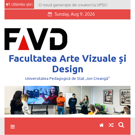
Skip
Ultimile știri
O nouă generație de creatori la UPSC!
to
Sunday, Aug 9, 2026
content
Facultatea Arte Vizuale și
Design
Universitatea Pedagogică de Stat „Ion Creangă”