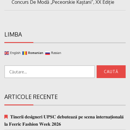
Previous
Concurs De Modă „Peceorskie Kaștani”, XX Ediție
articole
Post:
LIMBA
English
Romanian
Russian
Caută
după:
ARTICOLE RECENTE
𝐓𝐢𝐧𝐞𝐫𝐢𝐢 𝐝𝐞𝐬𝐢𝐠𝐧𝐞𝐫𝐢 𝐔𝐏𝐒𝐂 𝐝𝐞𝐛𝐮𝐭𝐞𝐚𝐳𝐚̆ 𝐩𝐞 𝐬𝐜𝐞𝐧𝐚 𝐢𝐧𝐭𝐞𝐫𝐧𝐚𝐭̗𝐢𝐨𝐧𝐚𝐥𝐚̆
𝐥𝐚 𝐅𝐞𝐞𝐫𝐢𝐜 𝐅𝐚𝐬𝐡𝐢𝐨𝐧 𝐖𝐞𝐞𝐤 𝟐𝟎𝟐𝟔