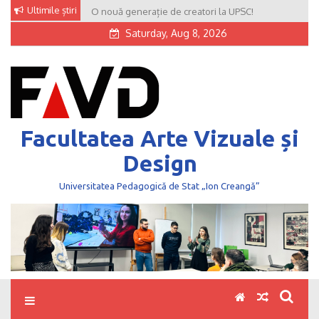
Skip
Ultimile știri
O nouă generație de creatori la UPSC!
to
Saturday, Aug 8, 2026
content
Facultatea Arte Vizuale și
Design
Universitatea Pedagogică de Stat „Ion Creangă”