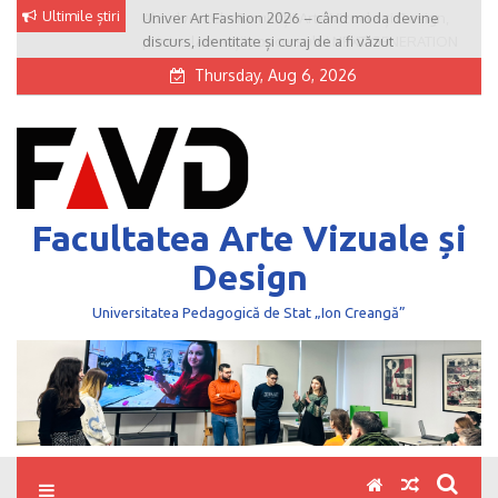
Skip
Ultimile știri
Univer Art Fashion 2026 – când moda devine
to
discurs, identitate și curaj de a fi văzut
content
Thursday, Aug 6, 2026
Facultatea Arte Vizuale și
Design
Universitatea Pedagogică de Stat „Ion Creangă”