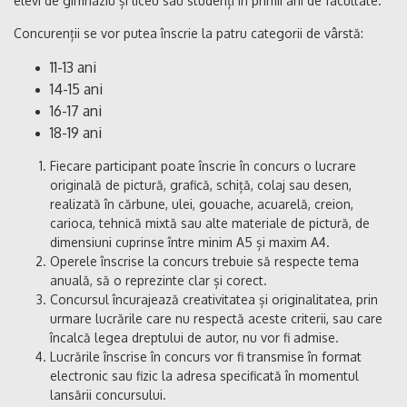
elevi de gimnaziu și liceu sau studenți în primii ani de facultate.
Concurenții se vor putea înscrie la patru categorii de vârstă:
11-13 ani
14-15 ani
16-17 ani
18-19 ani
Fiecare participant poate înscrie în concurs o lucrare
originală de pictură, grafică, schiță, colaj sau desen,
realizată în cărbune, ulei, gouache, acuarelă, creion,
carioca, tehnică mixtă sau alte materiale de pictură, de
dimensiuni cuprinse între minim A5 și maxim A4.
Operele înscrise la concurs trebuie să respecte tema
anuală, să o reprezinte clar și corect.
Concursul încurajează creativitatea și originalitatea, prin
urmare lucrările care nu respectă aceste criterii, sau care
încalcă legea dreptului de autor, nu vor fi admise.
Lucrările înscrise în concurs vor fi transmise în format
electronic sau fizic la adresa specificată în momentul
lansării concursului.