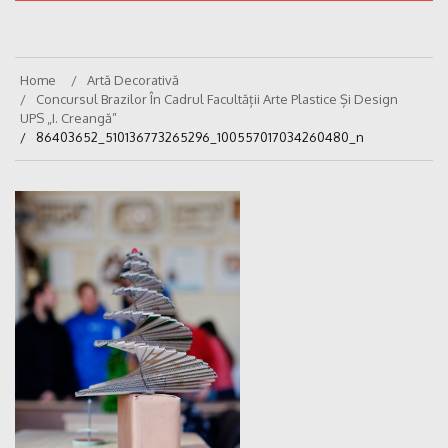
Home
Artă Decorativă
Concursul Brazilor În Cadrul Facultății Arte Plastice Și Design
UPS „I. Creangă”
86403652_510136773265296_100557017034260480_n