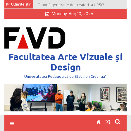
Skip
Ultimile știri
O nouă generație de creatori la UPSC!
to
Monday, Aug 10, 2026
content
Facultatea Arte Vizuale și
Design
Universitatea Pedagogică de Stat „Ion Creangă”