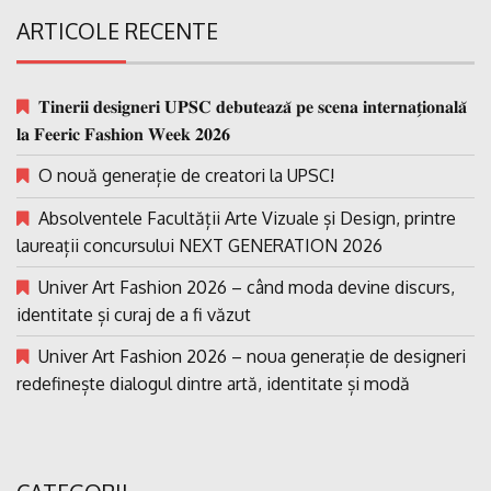
ARTICOLE RECENTE
𝐓𝐢𝐧𝐞𝐫𝐢𝐢 𝐝𝐞𝐬𝐢𝐠𝐧𝐞𝐫𝐢 𝐔𝐏𝐒𝐂 𝐝𝐞𝐛𝐮𝐭𝐞𝐚𝐳𝐚̆ 𝐩𝐞 𝐬𝐜𝐞𝐧𝐚 𝐢𝐧𝐭𝐞𝐫𝐧𝐚𝐭̗𝐢𝐨𝐧𝐚𝐥𝐚̆
𝐥𝐚 𝐅𝐞𝐞𝐫𝐢𝐜 𝐅𝐚𝐬𝐡𝐢𝐨𝐧 𝐖𝐞𝐞𝐤 𝟐𝟎𝟐𝟔
O nouă generație de creatori la UPSC!
Absolventele Facultății Arte Vizuale și Design, printre
laureații concursului NEXT GENERATION 2026
Univer Art Fashion 2026 – când moda devine discurs,
identitate și curaj de a fi văzut
Univer Art Fashion 2026 – noua generație de designeri
redefinește dialogul dintre artă, identitate și modă