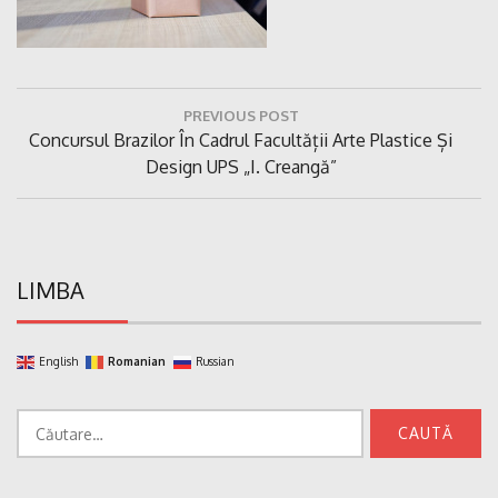
Navigare
PREVIOUS POST
în
Previous
Concursul Brazilor În Cadrul Facultății Arte Plastice Și
articole
Post:
Design UPS „I. Creangă”
LIMBA
English
Romanian
Russian
Caută
după: