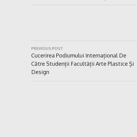
Navigare
PREVIOUS POST
în
Previous
Cucerirea Podiumului Internațional De
Post:
Către Studenții Facultății Arte Plastice Și
articole
Design