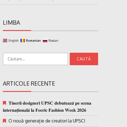
LIMBA
English
Romanian
Russian
Caută
după:
ARTICOLE RECENTE
𝐓𝐢𝐧𝐞𝐫𝐢𝐢 𝐝𝐞𝐬𝐢𝐠𝐧𝐞𝐫𝐢 𝐔𝐏𝐒𝐂 𝐝𝐞𝐛𝐮𝐭𝐞𝐚𝐳𝐚̆ 𝐩𝐞 𝐬𝐜𝐞𝐧𝐚
𝐢𝐧𝐭𝐞𝐫𝐧𝐚𝐭̗𝐢𝐨𝐧𝐚𝐥𝐚̆ 𝐥𝐚 𝐅𝐞𝐞𝐫𝐢𝐜 𝐅𝐚𝐬𝐡𝐢𝐨𝐧 𝐖𝐞𝐞𝐤 𝟐𝟎𝟐𝟔
O nouă generație de creatori la UPSC!