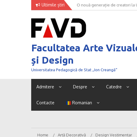
Skip
Ultimile știri
O nouă generație de creatori la
to
content
Facultatea Arte Vizual
și Design
Universitatea Pedagogică de Stat „Ion Creangă”
Admitere
Despre
Catedre
Contacte
Romanian
Home
Artă Decorativă
Design Vestimentar