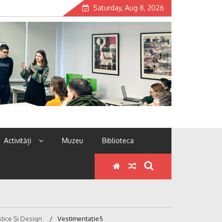
Saturday, Aug 8, 2026
Activități
Muzeu
Biblioteca
stice Și Design
Vestimentație5