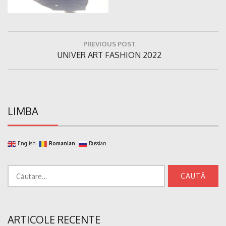
Navigare
PREVIOUS POST
în
Previous
UNIVER ART FASHION 2022
articole
Post:
LIMBA
English
Romanian
Russian
Caută
după:
ARTICOLE RECENTE