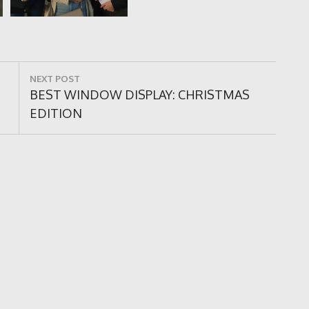
NEXT POST
Next
BEST WINDOW DISPLAY: CHRISTMAS
Post:
EDITION