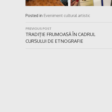
Posted in
Eveniment cultural artistic
Navigare
PREVIOUS POST
în
Previous
TRADIȚIE FRUMOASĂ ÎN CADRUL
Post:
CURSULUI DE ETNOGRAFIE
articole