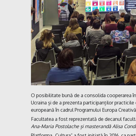
O posibilitate bună de a consolida cooperarea în
Ucraina și de a prezenta participanților practicil
europeană în cadrul Programului Europa Creativă
Facultatea a fost reprezentată de decanul facult
Ana-Maria Postolache și masterandă Alisa Cond
Platforma „Cultura” a fost inițiată în 2016, ca pa