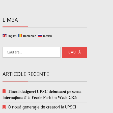
LIMBA
English
Romanian
Russian
Caută
după:
ARTICOLE RECENTE
𝐓𝐢𝐧𝐞𝐫𝐢𝐢 𝐝𝐞𝐬𝐢𝐠𝐧𝐞𝐫𝐢 𝐔𝐏𝐒𝐂 𝐝𝐞𝐛𝐮𝐭𝐞𝐚𝐳𝐚̆ 𝐩𝐞 𝐬𝐜𝐞𝐧𝐚
𝐢𝐧𝐭𝐞𝐫𝐧𝐚𝐭̗𝐢𝐨𝐧𝐚𝐥𝐚̆ 𝐥𝐚 𝐅𝐞𝐞𝐫𝐢𝐜 𝐅𝐚𝐬𝐡𝐢𝐨𝐧 𝐖𝐞𝐞𝐤 𝟐𝟎𝟐𝟔
O nouă generație de creatori la UPSC!