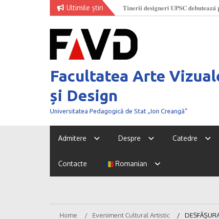
Skip
Ultimile știri
O nouă generație de creatori la
to
content
Facultatea Arte Vizual
și Design
Universitatea Pedagogică de Stat „Ion Creangă”
Admitere
Despre
Catedre
Contacte
Romanian
Home
Eveniment Cultural Artistic
DESFĂȘURA