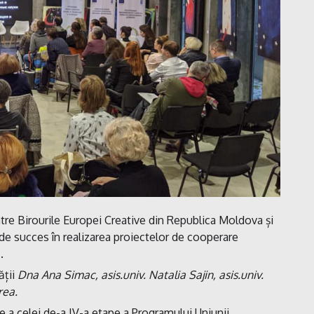
tre Birourile Europei Creative din Republica Moldova și
e de succes în realizarea proiectelor de cooperare
.
ății
Dna Ana Simac, asis.univ. Natalia Sajin, asis.univ.
rea.
rte a celei de-a IV-a etape a Programului Uniunii