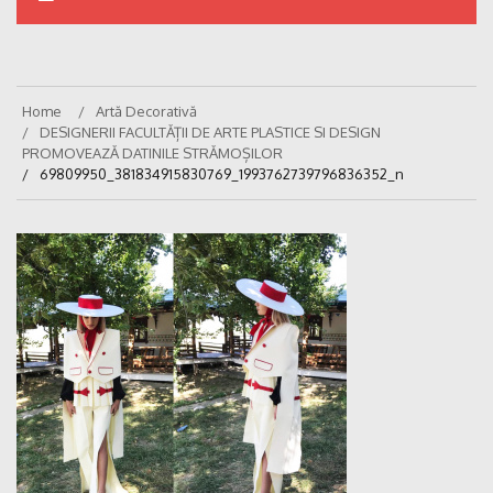
Home
Artă Decorativă
DESIGNERII FACULTĂȚII DE ARTE PLASTICE SI DESIGN
PROMOVEAZĂ DATINILE STRĂMOȘILOR
69809950_381834915830769_1993762739796836352_n