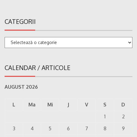
CATEGORII
Categorii
CALENDAR / ARTICOLE
AUGUST 2026
L
Ma
Mi
J
V
S
D
1
2
3
4
5
6
7
8
9