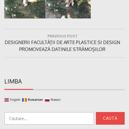
Navigare
PREVIOUS POST
în
Previous
DESIGNERII FACULTĂȚII DE ARTE PLASTICE SI DESIGN
articole
Post:
PROMOVEAZĂ DATINILE STRĂMOȘILOR
LIMBA
English
Romanian
Russian
Caută
după: