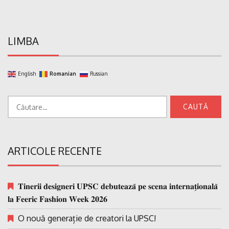
LIMBA
English
Romanian
Russian
Caută
după:
ARTICOLE RECENTE
𝐓𝐢𝐧𝐞𝐫𝐢𝐢 𝐝𝐞𝐬𝐢𝐠𝐧𝐞𝐫𝐢 𝐔𝐏𝐒𝐂 𝐝𝐞𝐛𝐮𝐭𝐞𝐚𝐳𝐚̆ 𝐩𝐞 𝐬𝐜𝐞𝐧𝐚 𝐢𝐧𝐭𝐞𝐫𝐧𝐚𝐭̗𝐢𝐨𝐧𝐚𝐥𝐚̆
𝐥𝐚 𝐅𝐞𝐞𝐫𝐢𝐜 𝐅𝐚𝐬𝐡𝐢𝐨𝐧 𝐖𝐞𝐞𝐤 𝟐𝟎𝟐𝟔
O nouă generație de creatori la UPSC!