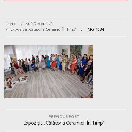
Home
Artă Decorativă
Expoziția „Călătoria Ceramicii În Timp”
_MG_1684
Navigare
PREVIOUS POST
în
Previous
Expoziția „Călătoria Ceramicii În Timp”
articole
Post: