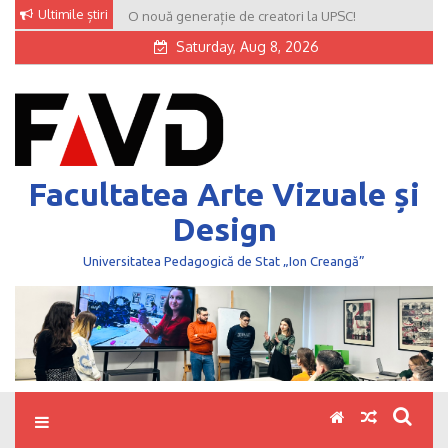
Skip
Ultimile știri
O nouă generație de creatori la UPSC!
to
Saturday, Aug 8, 2026
content
Facultatea Arte Vizuale și
Design
Universitatea Pedagogică de Stat „Ion Creangă”