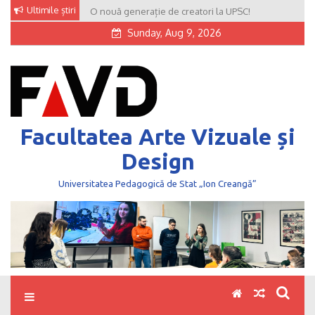
Skip
Ultimile știri
O nouă generație de creatori la UPSC!
to
Sunday, Aug 9, 2026
content
Facultatea Arte Vizuale și
Design
Universitatea Pedagogică de Stat „Ion Creangă”