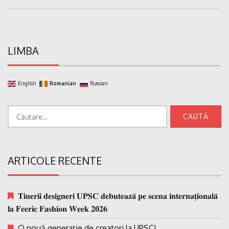
Post:
LIMBA
English
Romanian
Russian
Caută
după:
ARTICOLE RECENTE
𝐓𝐢𝐧𝐞𝐫𝐢𝐢 𝐝𝐞𝐬𝐢𝐠𝐧𝐞𝐫𝐢 𝐔𝐏𝐒𝐂 𝐝𝐞𝐛𝐮𝐭𝐞𝐚𝐳𝐚̆ 𝐩𝐞 𝐬𝐜𝐞𝐧𝐚 𝐢𝐧𝐭𝐞𝐫𝐧𝐚𝐭̗𝐢𝐨𝐧𝐚𝐥𝐚̆
𝐥𝐚 𝐅𝐞𝐞𝐫𝐢𝐜 𝐅𝐚𝐬𝐡𝐢𝐨𝐧 𝐖𝐞𝐞𝐤 𝟐𝟎𝟐𝟔
O nouă generație de creatori la UPSC!