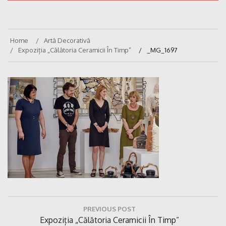
Home
Artă Decorativă
Expoziția „Călătoria Ceramicii În Timp”
_MG_1697
Navigare
PREVIOUS POST
în
Previous
Expoziția „Călătoria Ceramicii În Timp”
articole